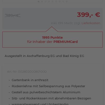
399,- €
999,- €
inkl. 19% MwSt. zzgl.
Lieferkosten
1995 Punkte
für Inhaber der
PREMIUMCard
Ausgestellt in Aschaffenburg EG und Bad König EG
Art.-Nr. 002602000801000
Gartenbank in anthrazit
Rückenlehne mit Seilbespannung aus Polyester
Gestell aus pulverbeschichtetem Aluminium
Sitz- und Rückenkissen mit abnehmbaren Bezügen
wasserabweisend und UV-beständig