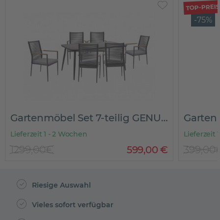
TOP-PREIS
-75%
Gartenmöbel Set 7-teilig GENUA
Gartenlounge 4-teilig C
Lieferzeit 1 - 3 Tage
599
,
00
€
399,00€
Riesige Auswahl
Vieles sofort verfügbar