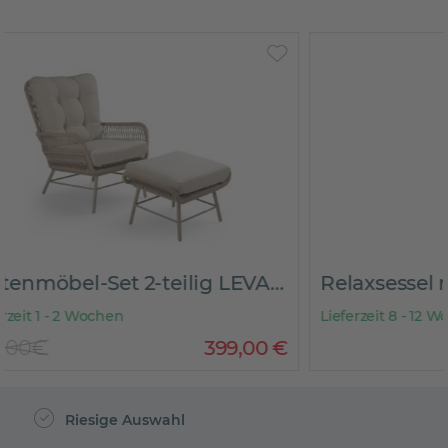
Ritzenhof
Relaxsessel mit Hocker LANXY
Kombise
Lieferzeit 8 - 12 Wochen
Lieferzeit 
449
,
00
€
99,90€
Riesige Auswahl