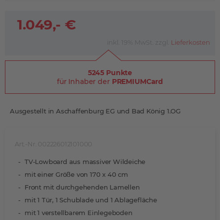
1.049,- €
inkl. 19% MwSt. zzgl.
Lieferkosten
5245 Punkte
für Inhaber der
PREMIUMCard
Ausgestellt in Aschaffenburg EG und Bad König 1.OG
Art.-Nr. 002226012101000
TV-Lowboard aus massiver Wildeiche
mit einer Größe von 170 x 40 cm
Front mit durchgehenden Lamellen
mit 1 Tür, 1 Schublade und 1 Ablagefläche
mit 1 verstellbarem Einlegeboden