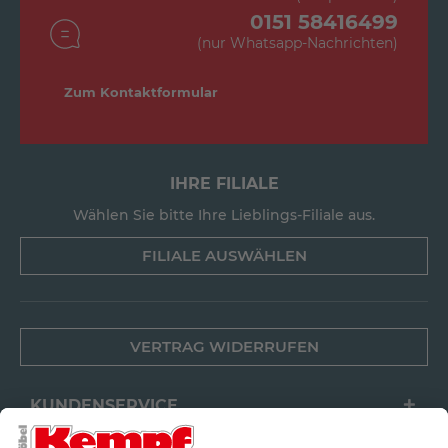
0151 58416499
(nur Whatsapp-Nachrichten)
Zum Kontaktformular
IHRE FILIALE
Wählen Sie bitte Ihre Lieblings-Filiale aus.
FILIALE AUSWÄHLEN
VERTRAG WIDERRUFEN
KUNDENSERVICE
FILIALEN