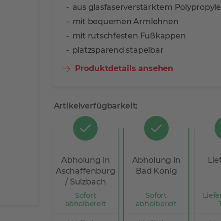
aus glasfaserverstärktem Polypropyl
mit bequemen Armlehnen
mit rutschfesten Fußkappen
platzsparend stapelbar
Produktdetails ansehen
Artikelverfügbarkeit:
Abholung in
Abholung in
Lie
Aschaffenburg
Bad König
/ Sulzbach
Sofort
Sofort
Liefer
abholbereit
abholbereit