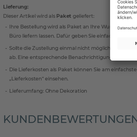
Lieferung:
Dieser Artikel wird als
Paket
geliefert:
Ihre Bestellung wird als Paket an Ihre Wunschadresse
Büro liefern lassen. Dafür geben Sie einfach eine sep
Sollte die Zustellung einmal nicht möglich sein, ni
ab. Eine entsprechende Benachrichtigungskarte find
Die Lieferkosten als Paket können Sie am einfachste
„Lieferkosten“ einsehen.
Lieferumfang: Ohne Dekoration
KUNDENBEWERTUNGE