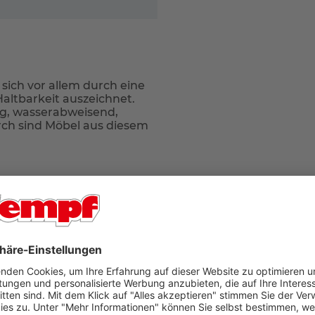
 sich vor allem durch eine
Haltbarkeit auszeichnet.
g, wasserabweisend,
h sind Möbel aus diesem
G
r Ort in unseren Filialen Aschaffenburg oder Bad König