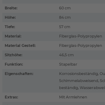
Breite:
60 cm
Höhe:
84 cm
Tiefe:
57 cm
Material:
Fiberglas-Polypropylen
Material Gestell:
Fiberglas-Polypropylen
Sitzhöhe:
46,5 cm
Funktion:
Stapelbar
Eigenschaften:
Korrosionsbeständig, O
Schimmelabweisend, Sc
beständig, Wasserabwe
Extras:
Mit Armlehnen