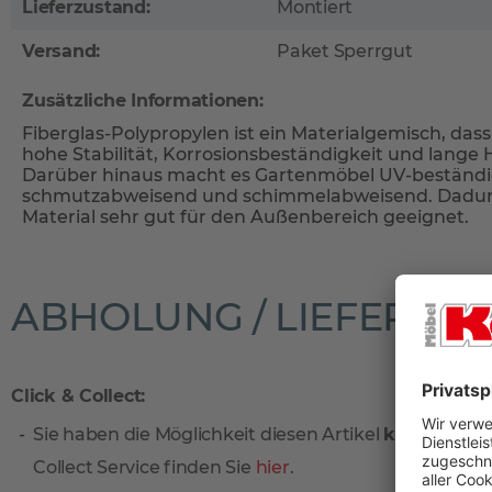
Lieferzustand:
Montiert
Versand:
Paket Sperrgut
Zusätzliche Informationen:
Fiberglas-Polypropylen ist ein Materialgemisch, dass
hohe Stabilität, Korrosionsbeständigkeit und lange 
Darüber hinaus macht es Gartenmöbel UV-beständi
schmutzabweisend und schimmelabweisend. Dadurc
Material sehr gut für den Außenbereich geeignet.
ABHOLUNG / LIEFERUN
Click & Collect:
Sie haben die Möglichkeit diesen Artikel
kostenlos
vo
Collect Service finden Sie
hier
.