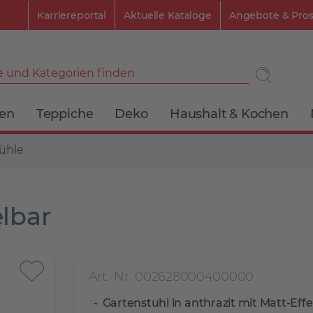
Karriereportal
Aktuelle Kataloge
Angebote & Pro
 und Kategorien finden
ien
Teppiche
Deko
Haushalt & Kochen
ühle
lbar
Art.-Nr. 002628000400000
Gartenstuhl in anthrazit mit Matt-Eff