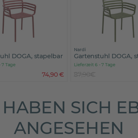
Nardi
tuhl DOGA, stapelbar
Gartenstuhl DOGA, s
- 7 Tage
Lieferzeit 6 - 7 Tage
74
,
90
€
87,90€
HABEN SICH E
ANGESEHEN