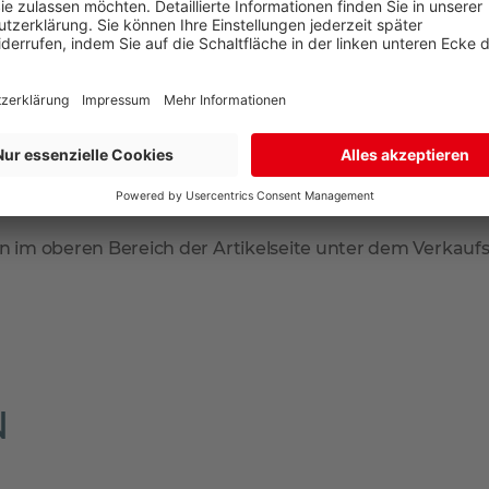
 geliefert. Falls Sie tagsüber nicht zuhause sind, können
arate Lieferadresse zur Rechnungsadresse an. So sind Sie 
mmt der Paketdienstleister Ihr Produkt zur erneuten Anl
en Sie dann in Ihrem Briefkasten.
n im oberen Bereich der Artikelseite unter dem Verkaufsp
N