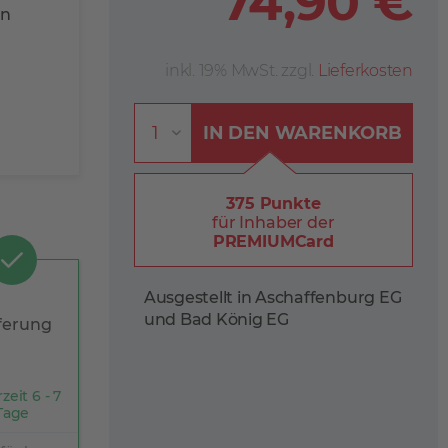
74,90 €
en
inkl. 19% MwSt. zzgl.
Lieferkosten
IN DEN
WARENKORB
375 Punkte
für Inhaber der
PREMIUMCard
Ausgestellt in Aschaffenburg EG
und Bad König EG
ferung
zeit 6 - 7
Tage