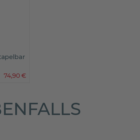
tapelbar
74
,
90
€
BENFALLS