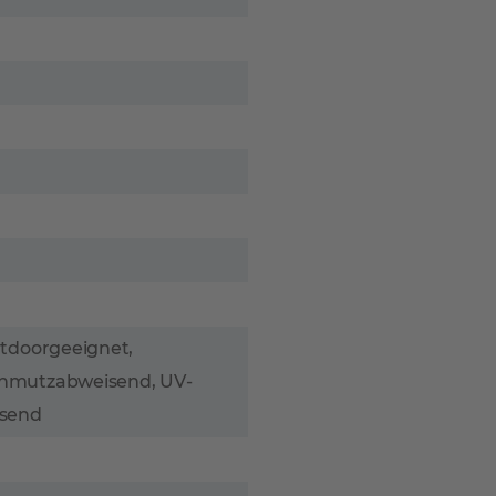
utdoorgeeignet,
hmutzabweisend, UV-
isend