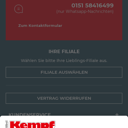
0151 58416499
(nur Whatsapp-Nachrichten)
Zum Kontaktformular
IHRE FILIALE
Wählen Sie bitte Ihre Lieblings-Filiale aus.
FILIALE AUSWÄHLEN
VERTRAG WIDERRUFEN
KUNDENSERVICE
FILIALEN