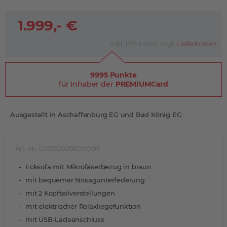
1.999,- €
inkl. 19% MwSt. zzgl.
Lieferkosten
9995 Punkte
für Inhaber der
PREMIUMCard
Ausgestellt in Aschaffenburg EG und Bad König EG
Art.-Nr. 001552020800000
Ecksofa mit Mikrofaserbezug in braun
mit bequemer Nosagunterfederung
mit 2 Kopfteilverstellungen
mit elektrischer Relaxliegefunktion
mit USB-Ladeanschluss