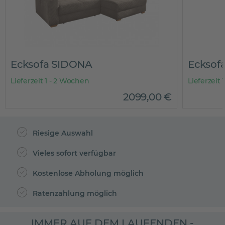
Ecksofa SIDONA
Eckso
Lieferzeit 1 - 2 Wochen
Lieferzeit
2099
,
00
€
Riesige Auswahl
Vieles sofort verfügbar
Kostenlose Abholung möglich
Ratenzahlung möglich
IMMER AUF DEM LAUFENDEN -