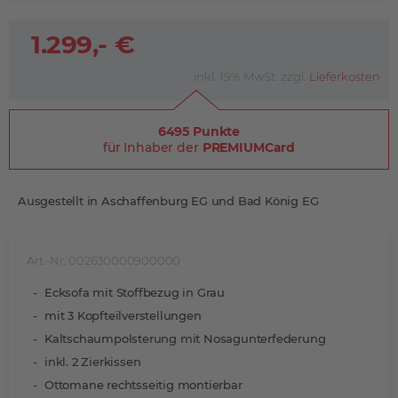
1.299,- €
inkl. 19% MwSt. zzgl.
Lieferkosten
6495 Punkte
für Inhaber der
PREMIUMCard
Ausgestellt in Aschaffenburg EG und Bad König EG
Art.-Nr. 002630000900000
Ecksofa mit Stoffbezug in Grau
mit 3 Kopfteilverstellungen
Kaltschaumpolsterung mit Nosagunterfederung
inkl. 2 Zierkissen
Ottomane rechtsseitig montierbar