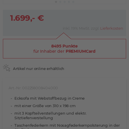
1.699,- €
inkl. 19% MwSt. zzgl.
Lieferkosten
8495 Punkte
für Inhaber der
PREMIUMCard
Artikel nur online erhältlich
Art.-Nr. 002258008404000
Ecksofa mit Webstoffbezug in Creme
mit einer Größe von 310 x 198 cm
mit 3 Kopfteilverstellungen und elektr.
Sitztiefenverstellung
Taschenfederkern mit Nosagfederkernpolsterung in der