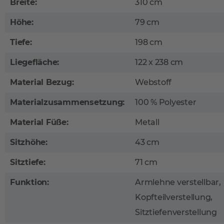
Breite:
310 cm
Höhe:
79 cm
Tiefe:
198 cm
Liegefläche:
122 x 238 cm
Material Bezug:
Webstoff
Materialzusammensetzung:
100 % Polyester
Material Füße:
Metall
Sitzhöhe:
43 cm
Sitztiefe:
71 cm
Funktion:
Armlehne verstellbar,
Kopfteilverstellung,
Sitztiefenverstellung