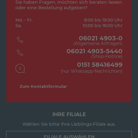
Sie haben Fragen, möchten sich beraten lassen
oder eine Bestellung aufgeben?
Mo. - Fr.
8:00 bis 19:00 Uhr
Sa.
10:00 bis 18:00 Uhr
06021 4903-0
(Allgemeine Anfragen)
06021 4903-5440
(Shop-Hotline)
0151 58416499
(nur Whatsapp-Nachrichten)
Zum Kontaktformular
IHRE FILIALE
Wählen Sie bitte Ihre Lieblings-Filiale aus.
FILIALE AUSWÄHLEN