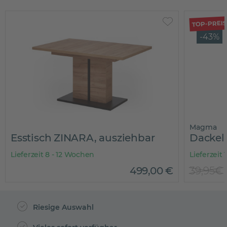
TOP-PREI
-43%
Magma
Esstisch ZINARA, ausziehbar
Dackel
Lieferzeit 8 - 12 Wochen
Lieferzeit 
499
,
00
€
39,95€
Riesige Auswahl