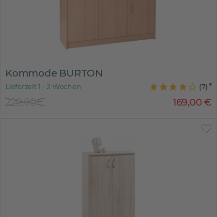
Kommode BURTON
Lieferzeit 1 - 2 Wochen
(
7
)
229,00€
169
,
00
€