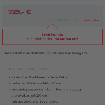
729,- €
inkl. 19% MwSt. zzgl.
Lieferkosten
3645 Punkte
für Inhaber der
PREMIUMCard
Ausgestellt in Aschaffenburg 1.OG und Bad König 1.OG
Art.-Nr. 000479012000000
Esstisch in Struktureiche Terra Dekor
mit einer Größe von 140 x 90 cm
beidseitig ausziehbar durch Synchronauszug
erweiterbar auf 220 cm
mit geschwärzter Bodenplatte