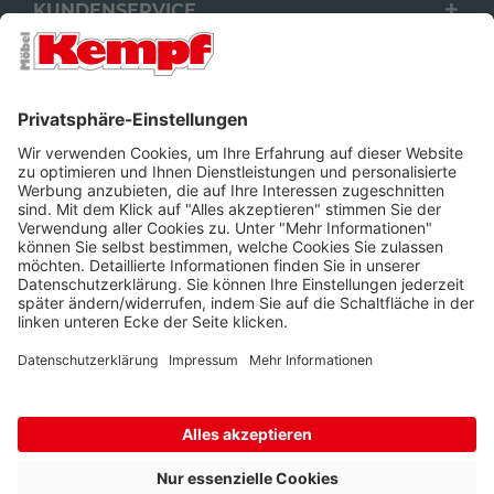
KUNDENSERVICE
FILIALEN
UNTERNEHMEN
FOLGEN SIE UNS
Barrierefreiheit
Cookie-Einstellungen
Widerrufsrecht
Datenschutz
Unsere AGB
Impressum
Alle Preise inkl. gesetzl. Mehrwertsteuer zzgl.
Lieferkosten
und ggf.
Nachnahmegebühren, wenn nicht anders beschrieben.
* Wir nutzen Trusted Shops als unabhängigen Dienstleister für die
Einholung von Bewertungen. Trusted Shops hat Maßnahmen
getroffen, um sicherzustellen, dass es sich um echte