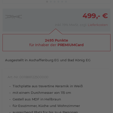
499,- €
779,- €
inkl. 19% MwSt. zzgl.
Lieferkosten
2495 Punkte
für Inhaber der
PREMIUMCard
Ausgestellt in Aschaffenburg EG und Bad König EG
Art.-Nr. 001888122500000
Tischplatte aus travertine Keramik in Weiß
mit einem Durchmesser von 115 cm
Gestell aus MDF in Hellbraun
für Esszimmer, Küche und Wohnzimmer
ausreichend Platz für bis zu 4 Personen