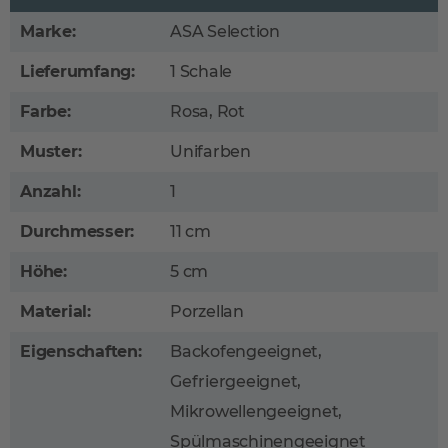
Marke:
ASA Selection
Lieferumfang:
1 Schale
Farbe:
Rosa, Rot
Muster:
Unifarben
Anzahl:
1
Durchmesser:
11 cm
Höhe:
5 cm
Material:
Porzellan
Eigenschaften:
Backofengeeignet,
Gefriergeeignet,
Mikrowellengeeignet,
Spülmaschinengeeignet