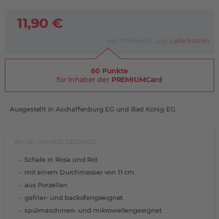
11,90 €
inkl. 19% MwSt. zzgl.
Lieferkosten
60 Punkte
für Inhaber der
PREMIUMCard
Ausgestellt in Aschaffenburg EG und Bad König EG
Art.-Nr. 000612023009000
Schale in Rosa und Rot
mit einem Durchmesser von 11 cm
aus Porzellan
gefrier- und backofengeeignet
spülmaschinen- und mikrowellengeeignet