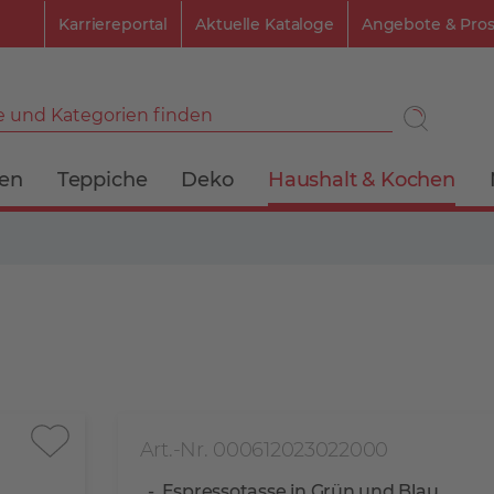
Karriereportal
Aktuelle Kataloge
Angebote & Pro
 und Kategorien finden
ien
Teppiche
Deko
Haushalt & Kochen
Art.-Nr. 000612023022000
Espressotasse in Grün und Blau