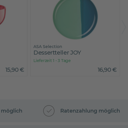
ASA Selection
Dessertteller JOY
Lieferzeit 1 - 3 Tage
L
15
,
90
€
16
,
90
€
 möglich
Ratenzahlung möglich