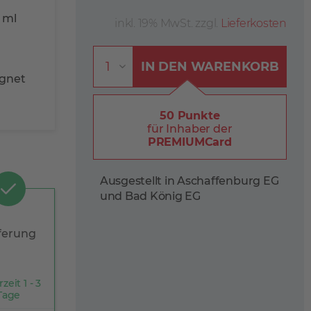
 ml
inkl. 19% MwSt. zzgl.
Lieferkosten
IN DEN
WARENKORB
ignet
50 Punkte
für Inhaber der
PREMIUMCard
Ausgestellt in Aschaffenburg EG
und Bad König EG
ferung
rzeit 1 - 3
Tage