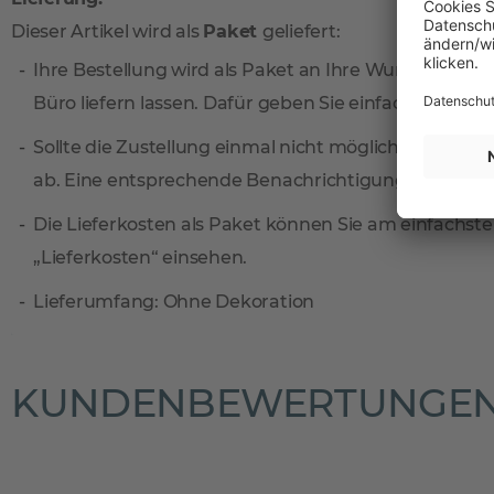
Dieser Artikel wird als
Paket
geliefert:
Ihre Bestellung wird als Paket an Ihre Wunschadresse
Büro liefern lassen. Dafür geben Sie einfach eine sep
Sollte die Zustellung einmal nicht möglich sein, ni
ab. Eine entsprechende Benachrichtigungskarte find
Die Lieferkosten als Paket können Sie am einfachste
„Lieferkosten“ einsehen.
Lieferumfang: Ohne Dekoration
KUNDENBEWERTUNGE