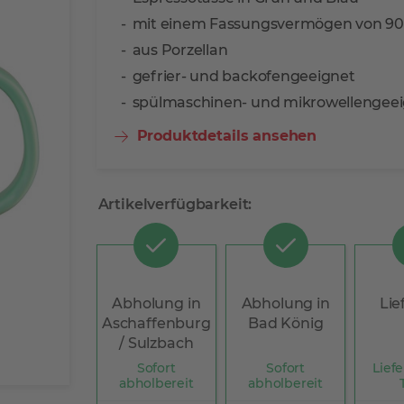
mit einem Fassungsvermögen von 90
aus Porzellan
gefrier- und backofengeeignet
spülmaschinen- und mikrowellengee
Produktdetails ansehen
Artikelverfügbarkeit:
Abholung in
Abholung in
Lie
Aschaffenburg
Bad König
/ Sulzbach
Sofort
Sofort
Liefe
abholbereit
abholbereit