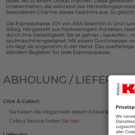
jedes Teil zu einem Unikat machen. Diese gewollte
Unebenheiten, die während des Herstellungsproze
besonderen Charme dieses Geschirrs aus. So gleicht
Die Espressotasse JOY von ASA Selection in Grün und
Alltag. Hergestellt aus hochwertigem Porzellan, fas
durch ihre Vielseitigkeit: Sie ist gefrier-, backofen-,
spülmaschinengeeignet. Mit einem Durchmesser von
cm liegt sie angenehm in der Hand. Das zweifarbige
stilvollen Begleiter für jede Espressopause.
ABHOLUNG / LIEFERUN
Click & Collect:
Sie haben die Möglichkeit diesen Artikel
kostenlos
vo
Collect Service finden Sie
hier
.
Lieferung: