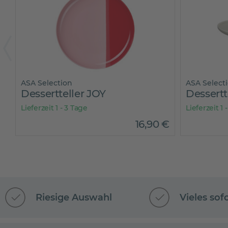
ASA Selection
ASA Select
Dessertteller JOY
Dessertt
Lieferzeit 1 - 3 Tage
Lieferzeit 1 
€
16
,
90
€
Riesige Auswahl
Vieles sof