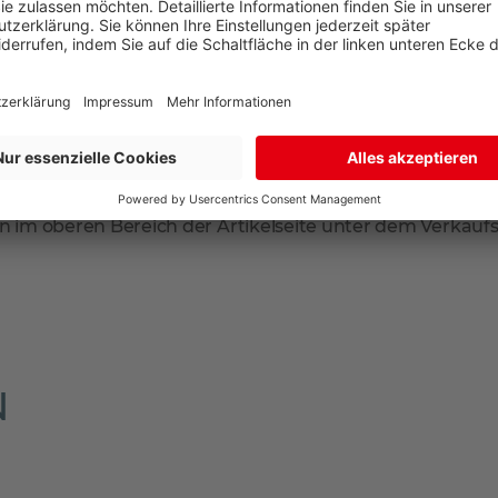
 geliefert. Falls Sie tagsüber nicht zuhause sind, können
arate Lieferadresse zur Rechnungsadresse an. So sind Sie 
mmt der Paketdienstleister Ihr Produkt zur erneuten Anl
en Sie dann in Ihrem Briefkasten.
n im oberen Bereich der Artikelseite unter dem Verkaufsp
N