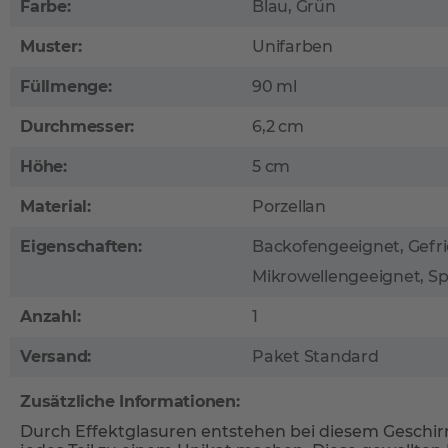
Farbe:
Blau, Grün
Muster:
Unifarben
Füllmenge:
90 ml
Durchmesser:
6,2 cm
Höhe:
5 cm
Material:
Porzellan
Eigenschaften:
Backofengeeignet, Gefri
Mikrowellengeeignet, S
Anzahl:
1
Versand:
Paket Standard
Zusätzliche Informationen:
Durch Effektglasuren entstehen bei diesem Geschirr 