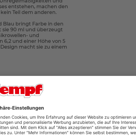
n Unregelmäßigkeiten und
sses entstehen, machen den
 kein Teil dem anderen.
 Blau bringt Farbe in den
st sie 90 ml und überzeugt
 mikrowellen- und
 6,2 und einer Höhe von 5
 Design macht sie zu einem
G
r Ort in unseren Filialen Aschaffenburg oder Bad König