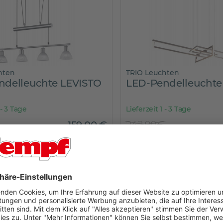
hten
TRIO Leuchten
ndelleuchte LEVISTO
LED-Pendelleuchte
 - 3 Tage
Lieferzeit 1 - 3 Tage
159
,
00
€
242,99€