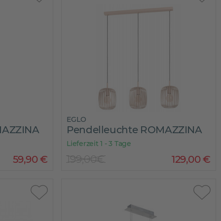
EGLO
MAZZINA
Pendelleuchte ROMAZZINA
Lieferzeit 1 - 3 Tage
59
,
90
€
199,00€
129
,
00
€