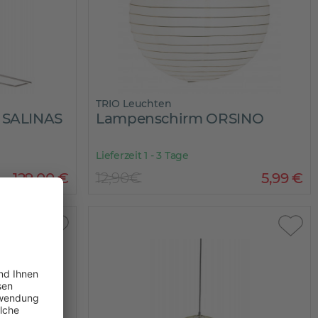
TRIO Leuchten
 SALINAS
Lampenschirm ORSINO
Lieferzeit 1 - 3 Tage
129
,
00
€
12,90€
5
,
99
€