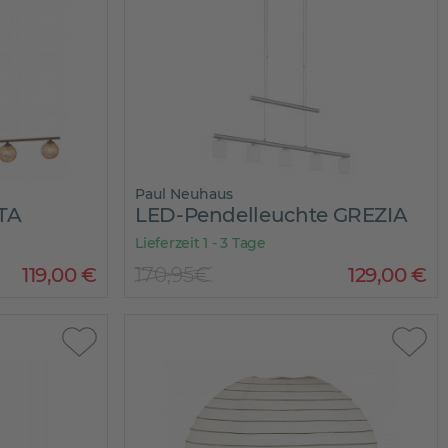
Paul Neuhaus
TA
LED-Pendelleuchte GREZIA
Lieferzeit 1 - 3 Tage
119
,
00
€
170,95€
129
,
00
€