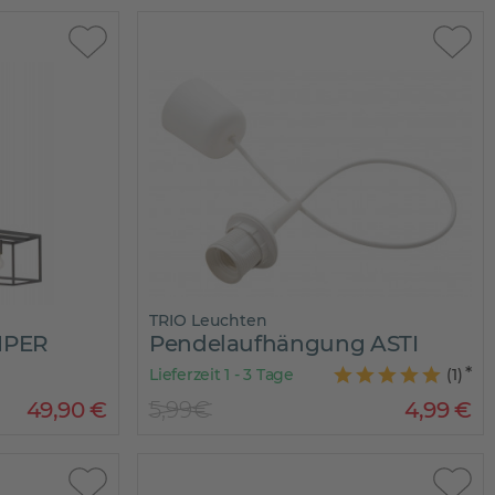
TRIO Leuchten
MPER
Pendelaufhängung ASTI
Lieferzeit 1 - 3 Tage
(
1
)
49
,
90
€
5,99€
4
,
99
€