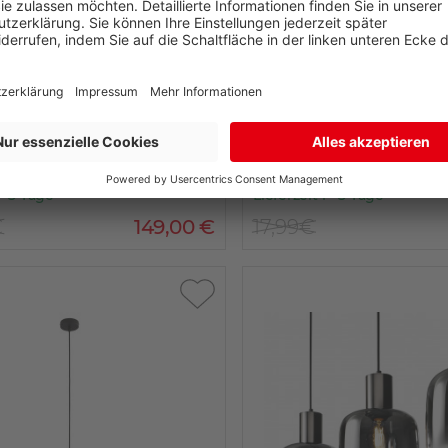
Globo Lighting
leuchte BELOS
Pendelleuchte OLI
 - 3 Tage
Lieferzeit 1 - 3 Tage
€
149
,
00
€
17,99€