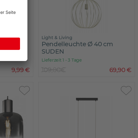
Light & Living
VER
Pendelleuchte Ø 40 cm
SUDEN
Lieferzeit 1 - 3 Tage
9
,
99
€
109,00€
69
,
90
€