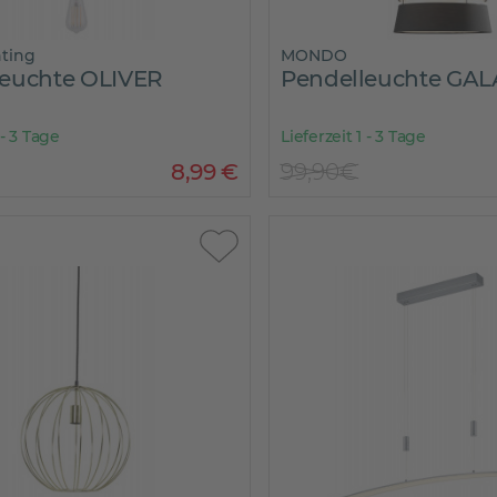
hting
MONDO
leuchte OLIVER
Pendelleuchte GAL
 - 3 Tage
Lieferzeit 1 - 3 Tage
8
,
99
€
99,90€