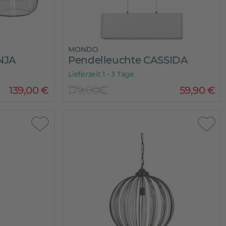
MONDO
NJA
Pendelleuchte CASSIDA
Lieferzeit 1 - 3 Tage
139
,
00
€
179,00€
59
,
90
€