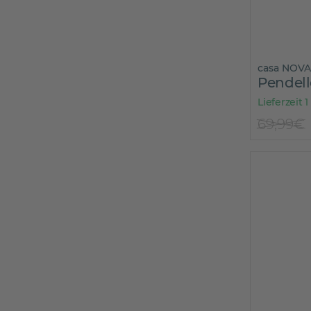
5500 lm
5700 lm
5800 lm
6000 lm
casa NOVA
6210 lm
Pendel
6450 lm
Lieferzeit 1
6500 lm
69,99€
6900 lm