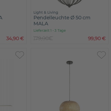
Light & Living
A
Pendelleuchte Ø 50 cm
MALA
Lieferzeit 1 - 3 Tage
34
,
90
€
179,00€
99
,
90
€