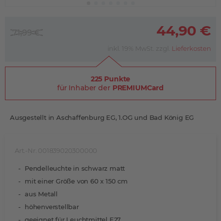
44,90 €
71,99 €
inkl. 19% MwSt. zzgl.
Lieferkosten
225 Punkte
für Inhaber der
PREMIUMCard
Ausgestellt in Aschaffenburg EG, 1.OG und Bad König EG
Art.-Nr. 001839020300000
Pendelleuchte in schwarz matt
mit einer Größe von 60 x 150 cm
aus Metall
höhenverstellbar
geeignet für Leuchtmittel E27