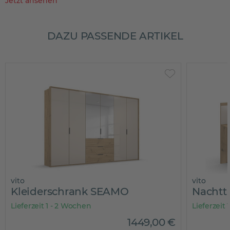
Jetzt ansehen
DAZU PASSENDE ARTIKEL
vito
hrank SEAMO
Nachttisch 2er Set 
 Wochen
Lieferzeit 1 - 3 Tage
1449
,
00
€