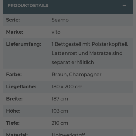
PRODUKTDETAILS
Serie:
Seamo
Marke:
vito
Lieferumfang:
1 Bettgestell mit Polsterkopfteil.
Lattenrost und Matratze sind
separat erhältlich
Farbe:
Braun, Champagner
Liegefläche:
180 x 200 cm
Breite:
187 cm
Höhe:
103 cm
Tiefe:
210 cm
Material:
Holzwerkstoff