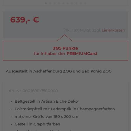
639,- €
inkl. 19% MwSt. zzgl.
Lieferkosten
3195 Punkte
für Inhaber der
PREMIUMCard
Ausgestellt in Aschaffenburg 2.OG und Bad König 2.OG
Art.-Nr. 000289017500000
Bettgestell in Artisan Eiche Dekor
Polsterkopfteil mit Lederoptik in Champagnerfarben
mit einer Größe von 180 x 200 cm
Gestell in Graphitfarben