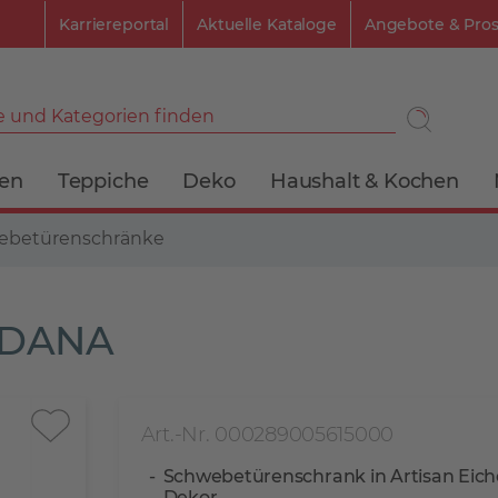
Karriereportal
Aktuelle Kataloge
Angebote & Pro
 und Kategorien finden
ien
Teppiche
Deko
Haushalt & Kochen
ebetürenschränke
ADANA
Art.-Nr. 000289005615000
Schwebetürenschrank in Artisan Eich
Dekor