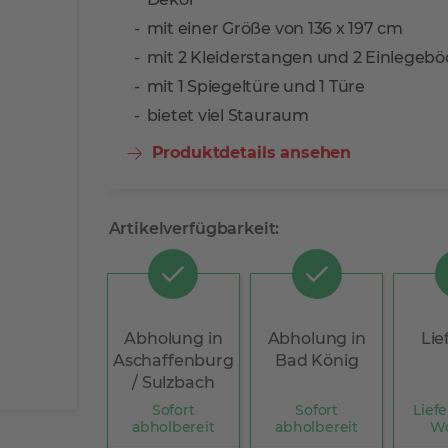
mit einer Größe von 136 x 197 cm
mit 2 Kleiderstangen und 2 Einlegeb
mit 1 Spiegeltüre und 1 Türe
bietet viel Stauraum
Produktdetails ansehen
Artikelverfügbarkeit:
Abholung in
Abholung in
Lie
Aschaffenburg
Bad König
/ Sulzbach
Sofort
Sofort
Liefe
abholbereit
abholbereit
W