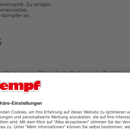
einenoptik. Zu einigen
eneinsätze,
rdämpfer an.
G
r Ort in unseren Filialen Aschaffenburg oder Bad König
liefert:
or, ob die Lieferung durch unseren eigenen Fuhrpark ode
 Servicepartner Hermes 2-Mann-Handling.