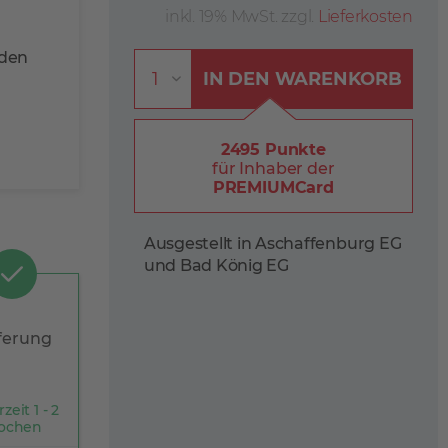
inkl. 19% MwSt. zzgl.
Lieferkosten
öden
IN DEN
WARENKORB
2495 Punkte
für Inhaber der
PREMIUMCard
Ausgestellt in Aschaffenburg EG
und Bad König EG
ferung
rzeit 1 - 2
ochen