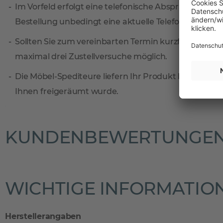
Im Vorfeld erfolgt eine telefonische Absprache zum 
Bestellung unbedingt eine aktuelle Telefonnummer 
Sollten Sie zum vereinbarten Termin kurzfristig verh
maximal drei Zustellversuche möglich.
Die Möbel-Spediteure liefern Ihr Produkt bis zum Wun
Ihnen freigeräumt wurde.
KUNDENBEWERTUNGE
WICHTIGE INFORMATIO
Herstellerangaben