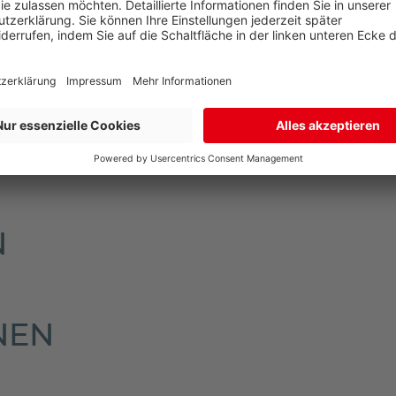
Liefertermin, um den passenden Zeitpunkt für die Anliefe
an!
indert sein, wird sich die Spedition wegen eines zweiten 
schort, also dorthin wo das neue Möbelstück stehen soll.
N
NEN