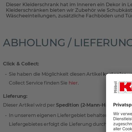
Dieser Kleiderschrank hat im Inneren ein Dekor in L
Kleiderschränken bieten wir Zubehör wie Schubkäst
Wäscheeinteilungen, zusätzliche Fachböden und Tü
ABHOLUNG / LIEFERUN
Click & Collect:
Sie haben die Möglichkeit diesen Artikel
kostenlos
vo
Collect Service finden Sie
hier
.
Lieferung:
Dieser Artikel wird per
Spedition (2-Mann-Handling)
ge
In unserem eigenen Liefergebiet behalten wir uns v
Liefergebietes erfolgt die Lieferung durch unseren