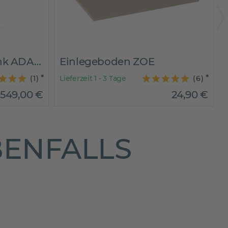
Schwebetürenschrank ADANA
(
6
)
Lieferzeit 1 - 2 Wochen
L
24
,
90
€
899,00€
679
,
00
€
BENFALLS