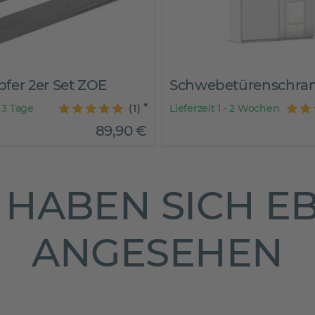
Schwebetürenschrank ADANA
Einlegeboden ZOE
 - 2 Wochen
(
1
)
Lieferzeit 1 - 3 Tage
549
,
00
€
HABEN SICH E
ANGESEHEN