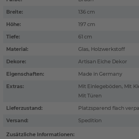
Breite:
136 cm
Höhe:
197 cm
Tiefe:
61 cm
Material:
Glas, Holzwerkstoff
Dekore:
Artisan Eiche Dekor
Eigenschaften:
Made in Germany
Extras:
Mit Einlegeböden, Mit Kl
Mit Türen
Lieferzustand:
Platzsparend flach verp
Versand:
Spedition
Zusätzliche Informationen: