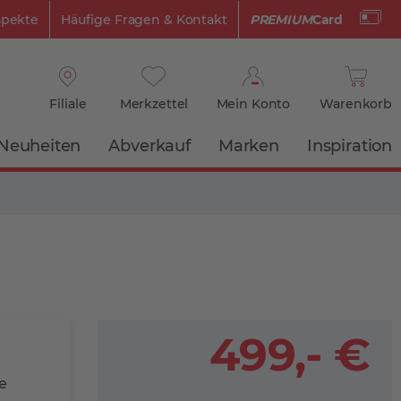
spekte
Häufige Fragen & Kontakt
PREMIUM
Card
Filiale
Merkzettel
Mein Konto
Warenkorb
Neuheiten
Abverkauf
Marken
Inspiration
499,- €
e