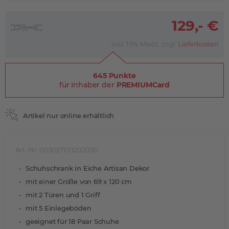
129,- €
179,- €
inkl. 19% MwSt. zzgl.
Lieferkosten
645 Punkte
für Inhaber der
PREMIUMCard
Artikel nur online erhältlich
Art.-Nr. 003027011202000
Schuhschrank in Eiche Artisan Dekor
mit einer Größe von 69 x 120 cm
mit 2 Türen und 1 Griff
mit 5 Einlegeböden
geeignet für 18 Paar Schuhe