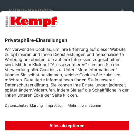
KUNDENSERVICE
FILIALEN
UNTERNEHMEN
FOLGEN SIE UNS
Barrierefreiheit
Cookie-Einstellungen
Widerrufsrecht
Datenschutz
Unsere AGB
Impressum
Alle Preise inkl. gesetzl. Mehrwertsteuer zzgl.
Lieferkosten
und ggf.
Nachnahmegebühren, wenn nicht anders beschrieben.
* Wir nutzen Trusted Shops als unabhängigen Dienstleister für die
Einholung von Bewertungen. Trusted Shops hat Maßnahmen