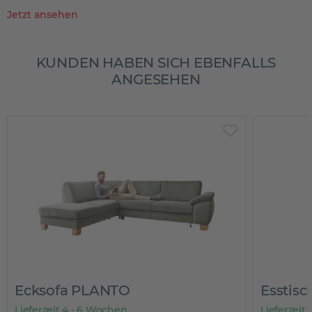
Jetzt ansehen
KUNDEN HABEN SICH EBENFALLS
ANGESEHEN
Ecksofa PLANTO
Esstis
Lieferzeit 4 - 6 Wochen
Lieferzeit