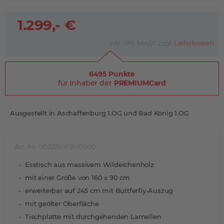
1.299,- €
inkl. 19% MwSt. zzgl.
Lieferkosten
6495 Punkte
für Inhaber der
PREMIUMCard
Ausgestellt in Aschaffenburg 1.OG und Bad König 1.OG
Art.-Nr. 002226015100000
Esstisch aus massivem Wildeichenholz
mit einer Größe von 160 x 90 cm
erweiterbar auf 245 cm mit Buttferfly-Auszug
mit geölter Oberfläche
Tischplatte mit durchgehenden Lamellen