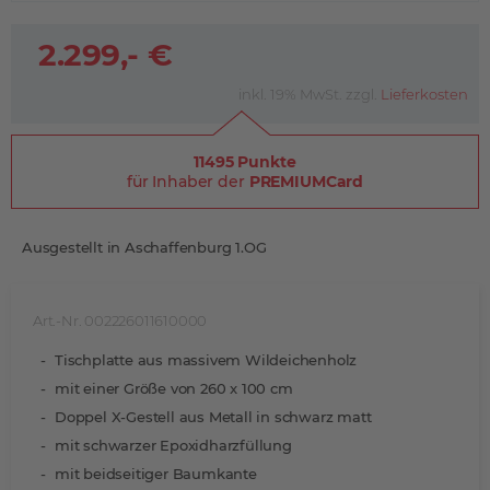
2.299,- €
inkl. 19% MwSt. zzgl.
Lieferkosten
11495 Punkte
für Inhaber der
PREMIUMCard
Ausgestellt in Aschaffenburg 1.OG
Art.-Nr. 002226011610000
Tischplatte aus massivem Wildeichenholz
mit einer Größe von 260 x 100 cm
Doppel X-Gestell aus Metall in schwarz matt
mit schwarzer Epoxidharzfüllung
mit beidseitiger Baumkante