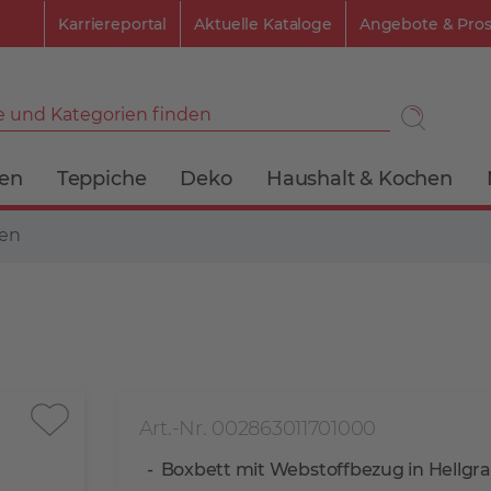
Karriereportal
Aktuelle Kataloge
Angebote & Pro
 und Kategorien finden
ien
Teppiche
Deko
Haushalt & Kochen
ten
Art.-Nr. 002863011701000
Boxbett mit Webstoffbezug in Hellgr