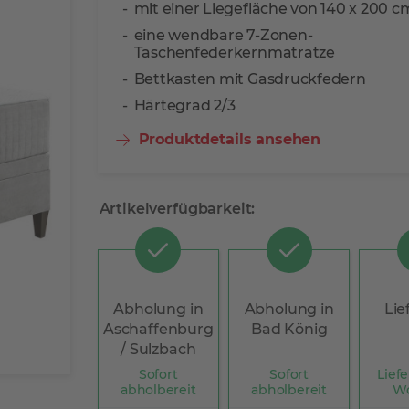
mit einer Liegefläche von 140 x 200 c
eine wendbare 7-Zonen-
Taschenfederkernmatratze
Bettkasten mit Gasdruckfedern
Härtegrad 2/3
Produktdetails ansehen
Artikelverfügbarkeit:
Abholung in
Abholung in
Lie
Aschaffenburg
Bad König
/ Sulzbach
Sofort
Sofort
Liefe
abholbereit
abholbereit
W