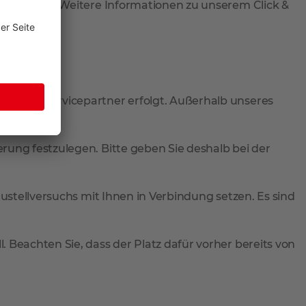
 abzuholen. Weitere Informationen zu unserem Click &
r durch Servicepartner erfolgt. Außerhalb unseres
rung festzulegen. Bitte geben Sie deshalb bei der
Zustellversuchs mit Ihnen in Verbindung setzen. Es sind
 Beachten Sie, dass der Platz dafür vorher bereits von