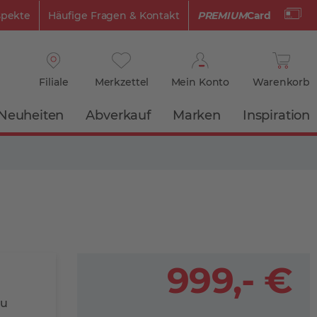
spekte
Häufige Fragen & Kontakt
PREMIUM
Card
Filiale
Merkzettel
Mein Konto
Warenkorb
Neuheiten
Abverkauf
Marken
Inspiration
999,- €
au