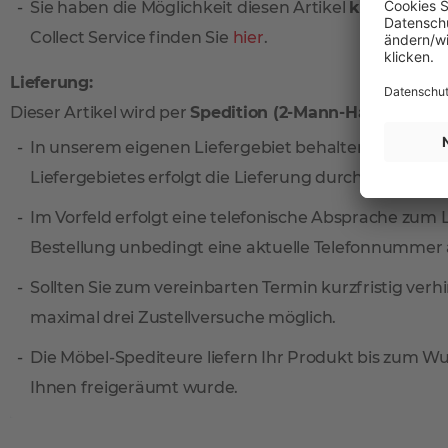
Sie haben die Möglichkeit diesen Artikel
kostenlos
vo
Collect Service finden Sie
hier
.
Lieferung:
Dieser Artikel wird per
Spedition (2-Mann-Handling)
ge
In unserem eigenen Liefergebiet behalten wir uns v
Liefergebietes erfolgt die Lieferung durch unseren
Im Vorfeld erfolgt eine telefonische Absprache zum 
Bestellung unbedingt eine aktuelle Telefonnummer 
Sollten Sie zum vereinbarten Termin kurzfristig verh
maximal drei Zustellversuche möglich.
Die Möbel-Spediteure liefern Ihr Produkt bis zum Wun
Ihnen freigeräumt wurde.