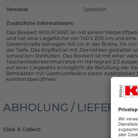
Versand:
Spedition
Zusätzliche Informationen:
Das Boxbett WOLFGANG ist mit einem Webstoffbezug
und hat eine Liegefläche von 140 x 200 cm und eine
Gesamtmaße betragen 140 cm in der Breite, 114 cm i
der Tiefe. Das Kopfteil ist mit Ziernähten gestaltet 
schwarzen Stellfüßen. Das Boxbett ist mit einer we
Taschenfederkernmatratze im Härtegrad 2/3 ausgest
auf einer Liegeseite ermöglicht die Befüllung der Ke
Bettkasten mit Gasdruckfedern bietet zusätzlichen 
komfortabel öffnen.
ABHOLUNG / LIEFERUN
Click & Collect: