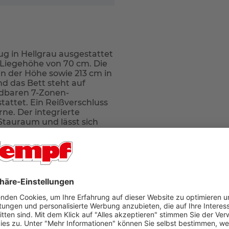
 in Hellgrau ausgestattet
 Liegehöhe von 70 cm. Die
n der Höhe sowie 213 cm in
und das Bett steht auf
ndbaren 7-Zonen-
attet. Ein Reißverschluss
rne. Der integrierte
Stauraum und lässt sich
G