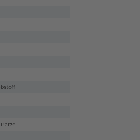
bstoff
atratze