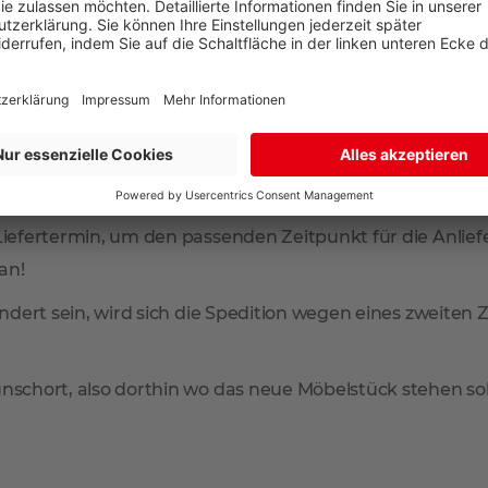
r Ort in unseren Filialen Aschaffenburg oder Bad König
liefert:
or, ob die Lieferung durch unseren eigenen Fuhrpark ode
 Servicepartner Hermes 2-Mann-Handling.
Liefertermin, um den passenden Zeitpunkt für die Anliefe
an!
indert sein, wird sich die Spedition wegen eines zweiten 
schort, also dorthin wo das neue Möbelstück stehen soll.