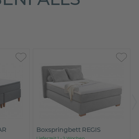
R
Boxspringbett REGIS
Bo
Lieferzeit 1 - 2 Wochen
Lie