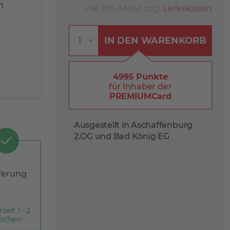
m
inkl. 19% MwSt. zzgl.
Lieferkosten
IN DEN
WARENKORB
4995 Punkte
für Inhaber der
PREMIUMCard
Ausgestellt in Aschaffenburg
2.OG und Bad König EG
ferung
rzeit 1 - 2
ochen