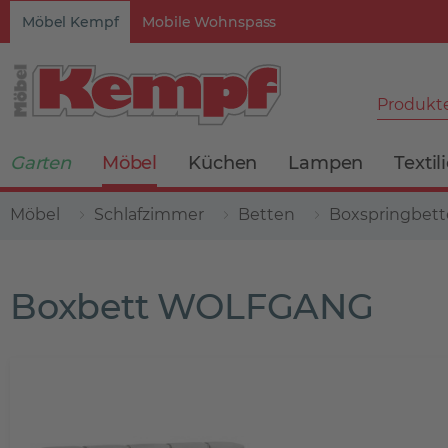
Möbel Kempf
Mobile Wohnspass
Produkte
Garten
Möbel
Küchen
Lampen
Textil
Möbel
Schlafzimmer
Betten
Boxspringbet
Boxbett WOLFGANG