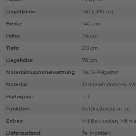
Liegefläche:
140 x 200 cm
Breite:
140 cm
Höhe:
114 cm
Tiefe:
213 cm
Liegehöhe:
70 cm
Materialzusammensetzung:
100 % Polyester
Material:
Taschenfederkern, We
Härtegrad:
2, 3
Funktion:
Bettkastenfunktion
Extras:
Mit Bettkasten, Mit M
Lieferzustand:
Teilmontiert