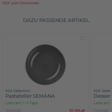
PDF zum Download
DAZU PASSENDE ARTIKEL
ASA Selection
ASA Selec
Pastateller SEMANA
Desser
Lieferzeit 1 - 3 Tage
Lieferzeit 
18,90€
15
,
99
€
15,90€