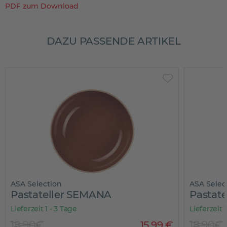
PDF zum Download
DAZU PASSENDE ARTIKEL
ASA Selection
ASA Selec
Pastateller SEMANA
Pastat
Lieferzeit 1 - 3 Tage
Lieferzeit 
18,90€
15
,
99
€
18,90€