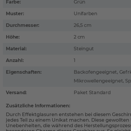
Farbe:
Grün
Muster:
Unifarben
Durchmesser:
26,5 cm
Höhe:
2 cm
Material:
Steingut
Anzahl:
1
Eigenschaften:
Backofengeeignet, Gefri
Mikrowellengeeignet, S
Versand:
Paket Standard
Zusätzliche Informationen:
Durch Effektglasuren entstehen bei diesem Geschirr 
jedes Teil zu einem Unikat machen. Diese gewollte
Unebenheiten, die während des Herstellungsproze