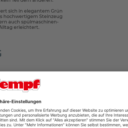
 kein Teil dem anderen.
ert sich in elegantem Grün
us hochwertigem Steinzeug
ndern auch spülmaschinen-
ltag erleichtert.
G
r Ort in unseren Filialen Aschaffenburg oder Bad König
 geliefert. Falls Sie tagsüber nicht zuhause sind, können