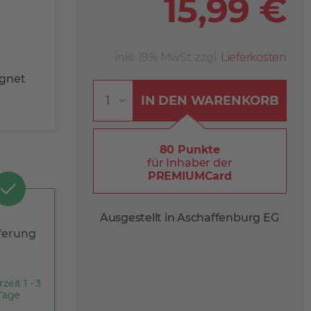
15,99 €
inkl. 19% MwSt. zzgl.
Lieferkosten
ignet
IN DEN
WARENKORB
80 Punkte
für Inhaber der
PREMIUMCard
Ausgestellt in Aschaffenburg EG
ferung
rzeit 1 - 3
Tage