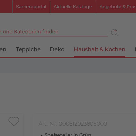
Karriereportal
Aktuelle Kataloge
Angebote & Pro
 und Kategorien finden
ien
Teppiche
Deko
Haushalt & Kochen
Art.-Nr. 000612023805000
Speiseteller in Grün