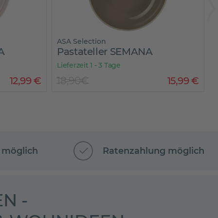
ASA Selection
A
Pastateller SEMANA
Lieferzeit 1 - 3 Tage
L
12
,
99
€
18,90€
15
,
99
€
 möglich
Ratenzahlung möglich
N -