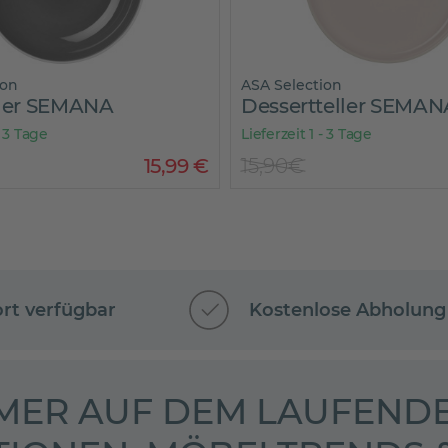
ion
ASA Selection
ller SEMANA
Dessertteller SEMAN
- 3 Tage
Lieferzeit 1 - 3 Tage
15
,
99
€
15,90€
ort verfügbar
Kostenlose Abholung
MER AUF DEM LAUFENDE