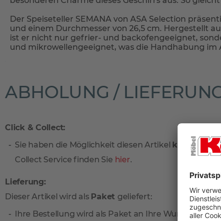
besonderen Charme dieses Geschirrs aus. So gleicht
Der Speiseteller SEMANA von ASA Selection präsenti
und einem Durchmesser von 26,5 cm. Hergestellt a
ist er nicht nur gefrier- und backofengeeignet, so
und mikrowellengeeignet, was die Handhabung im Al
ABHOLUNG / LIEFERUN
Click & Collect:
Sie haben die Möglichkeit diesen Artikel
kostenlos
vo
Collect Service finden Sie
hier
.
Lieferung:
Dieser Artikel wird als
Paket
geliefert:
Ihre Bestellung wird als Paket an Ihre Wunschadresse