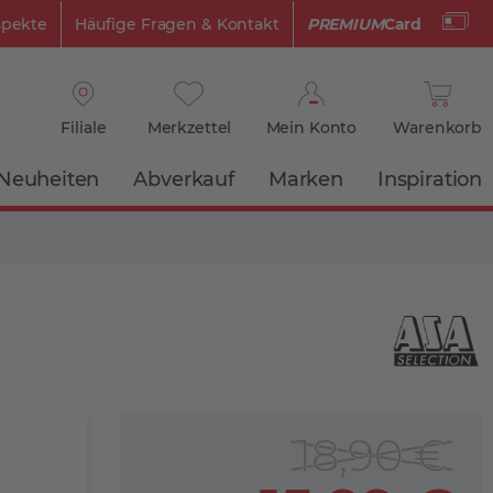
spekte
Häufige Fragen & Kontakt
PREMIUM
Card
Filiale
Merkzettel
Mein Konto
Warenkorb
Neuheiten
Abverkauf
Marken
Inspiration
18,90 €