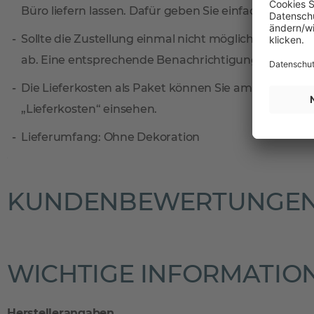
Büro liefern lassen. Dafür geben Sie einfach eine sep
Sollte die Zustellung einmal nicht möglich sein, ni
ab. Eine entsprechende Benachrichtigungskarte find
Die Lieferkosten als Paket können Sie am einfachste
„Lieferkosten“ einsehen.
Lieferumfang: Ohne Dekoration
KUNDENBEWERTUNGE
WICHTIGE INFORMATIO
Herstellerangaben