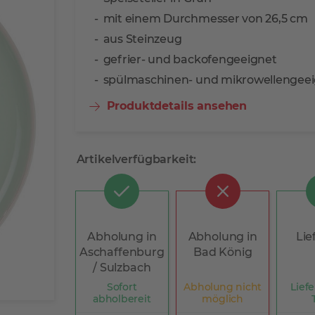
mit einem Durchmesser von 26,5 cm
aus Steinzeug
gefrier- und backofengeeignet
spülmaschinen- und mikrowellengee
Produktdetails ansehen
Artikelverfügbarkeit:
Abholung in
Abholung in
Lie
Aschaffenburg
Bad König
/ Sulzbach
Sofort
Abholung nicht
Liefe
abholbereit
möglich