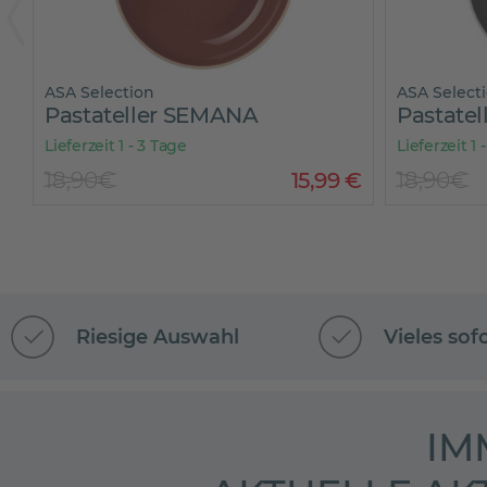
ASA Selection
ASA Select
Pastateller SEMANA
Pastate
Lieferzeit 1 - 3 Tage
Lieferzeit 1 
€
18,90€
15
,
99
€
18,90€
Riesige Auswahl
Vieles sof
IM