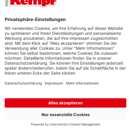
Ihre E-Mail-Adresse
ONLINE-ZAHLUNGSARTEN
Rechnung
Ratenkauf
Lastschrift
Vorkasse
SERVICEPARTNER