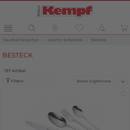
MENÜ
Haushalt & Kochen
Geschirr & Besteck
Besteck
Filter
BESTECK
137
Artikel
Filtern