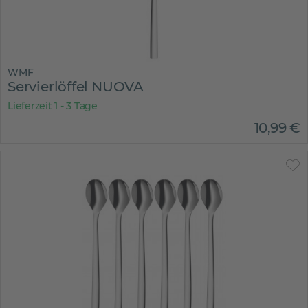
WMF
Servierlöffel NUOVA
Lieferzeit 1 - 3 Tage
10
,
99
€