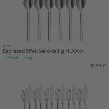
WMF
Espressolöffel-Set 6-teilig NUOVA
Lieferzeit 1 - 3 Tage
17
,
99
€