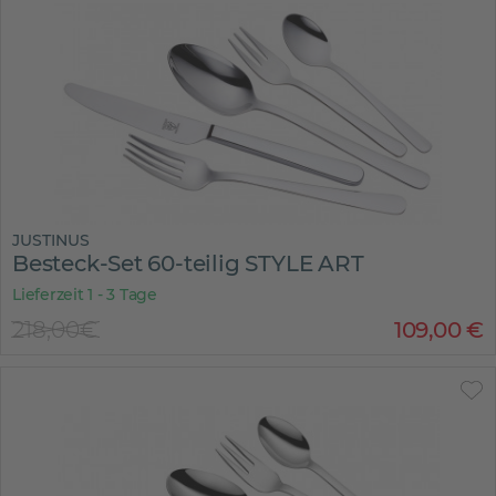
JUSTINUS
Besteck-Set 60-teilig STYLE ART
Lieferzeit 1 - 3 Tage
218,00€
109
,
00
€