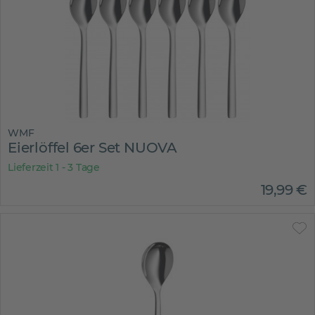
WMF
Eierlöffel 6er Set NUOVA
Lieferzeit 1 - 3 Tage
19
,
99
€