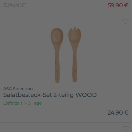
109,00€
59
,
90
€
ASA Selection
Salatbesteck-Set 2-teilig WOOD
Lieferzeit 1 - 3 Tage
24
,
90
€