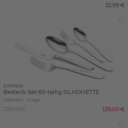
32
,
99
€
JUSTINUS
Besteck-Set 60-teilig SILHOUETTE
Lieferzeit 1 - 3 Tage
239,00€
129
,
00
€