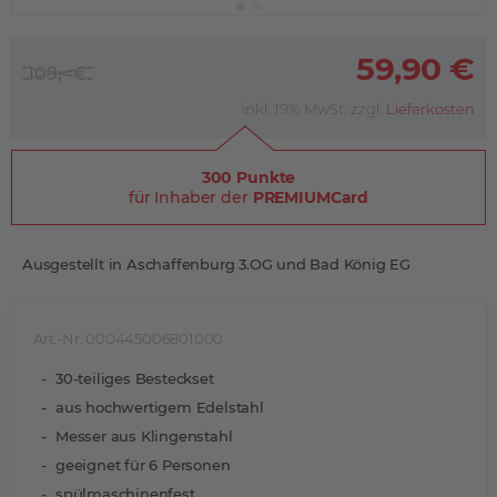
59,90 €
109,- €
inkl. 19% MwSt. zzgl.
Lieferkosten
300 Punkte
für Inhaber der
PREMIUMCard
Ausgestellt in Aschaffenburg 3.OG und Bad König EG
Art.-Nr. 000445006801000
30-teiliges Besteckset
aus hochwertigem Edelstahl
Messer aus Klingenstahl
geeignet für 6 Personen
spülmaschinenfest