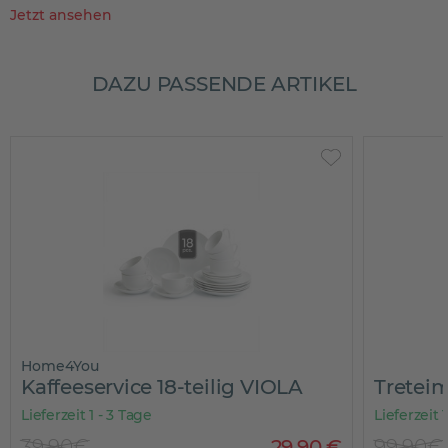
Jetzt ansehen
DAZU PASSENDE ARTIKEL
Home4You
Kaffeeservice 18-teilig VIOLA
Treteim
Lieferzeit 1 - 3 Tage
Lieferzeit 
39,90€
29
,
90
€
99,90€