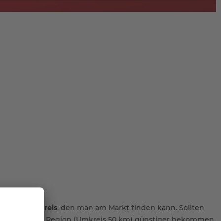
den besten Preis
, den man am Markt finden kann. Sollten
händler in der Region (Umkreis 50 km) günstiger bekommen