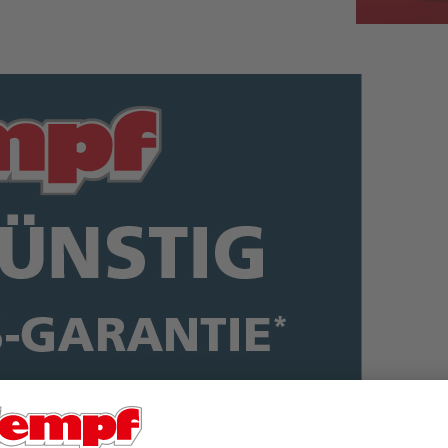
mer auf der sicheren Seite
: Denn Sie zahlen
zu 100 Prozent 
ten Artikel innerhalb von 14 Tagen bei einem anderen Möbel