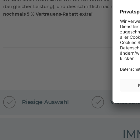
(bei gleicher Leistung), und dies schriftlich nachweisen kön
nochmals 5 % Vertrauens-Rabatt extra!
Riesige Auswahl
Vieles sof
IM