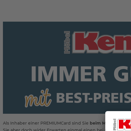
Als Inhaber einer PREMIUMCard sind Sie
beim Möbelkauf im
Sie aber doch wider Erwarten einmal einen bei uns gekauf