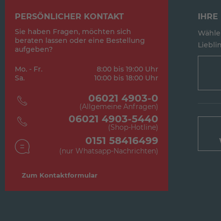
PERSÖNLICHER KONTAKT
IHRE 
Sie haben Fragen, möchten sich
Wählen
beraten lassen oder eine Bestellung
Lieblin
aufgeben?
Mo. - Fr.
8:00 bis 19:00 Uhr
Sa.
10:00 bis 18:00 Uhr
06021 4903-0
(Allgemeine Anfragen)
06021 4903-5440
(Shop-Hotline)
0151 58416499
(nur Whatsapp-Nachrichten)
Zum Kontaktformular