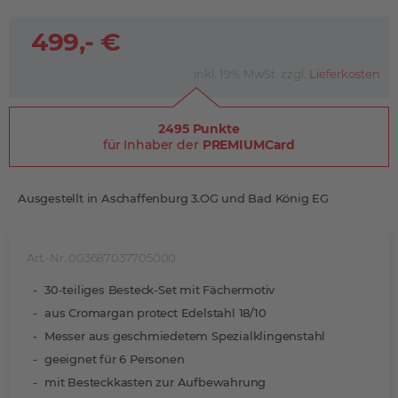
499,- €
inkl. 19% MwSt. zzgl.
Lieferkosten
2495 Punkte
für Inhaber der
PREMIUMCard
Ausgestellt in Aschaffenburg 3.OG und Bad König EG
Art.-Nr. 003687037705000
30-teiliges Besteck-Set mit Fächermotiv
aus Cromargan protect Edelstahl 18/10
Messer aus geschmiedetem Spezialklingenstahl
geeignet für 6 Personen
mit Besteckkasten zur Aufbewahrung