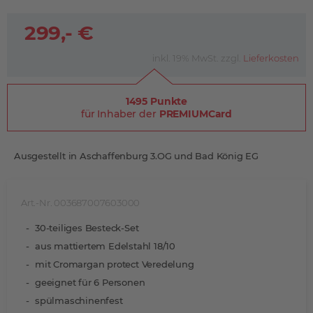
299,- €
inkl. 19% MwSt. zzgl.
Lieferkosten
1495 Punkte
für Inhaber der
PREMIUMCard
Ausgestellt in Aschaffenburg 3.OG und Bad König EG
Art.-Nr. 003687007603000
30-teiliges Besteck-Set
aus mattiertem Edelstahl 18/10
mit Cromargan protect Veredelung
geeignet für 6 Personen
spülmaschinenfest