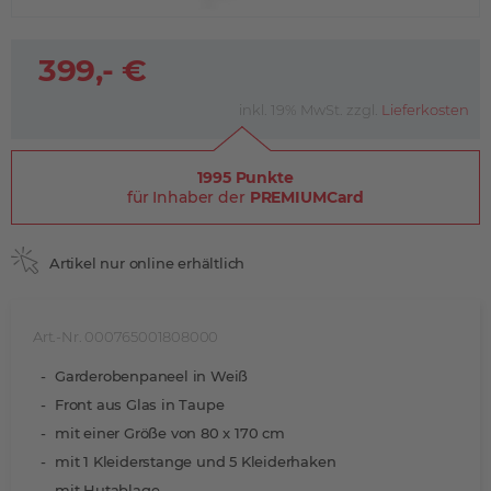
399,- €
inkl. 19% MwSt. zzgl.
Lieferkosten
1995 Punkte
für Inhaber der
PREMIUMCard
Artikel nur online erhältlich
Art.-Nr. 000765001808000
Garderobenpaneel in Weiß
Front aus Glas in Taupe
mit einer Größe von 80 x 170 cm
mit 1 Kleiderstange und 5 Kleiderhaken
mit Hutablage