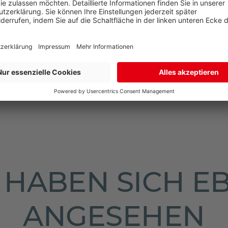
N
NEN
HABEN SICH E
ANGESEHEN