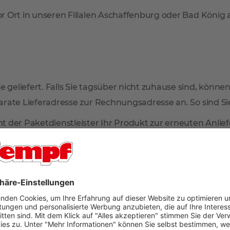
r Ort in unseren Filialen Aschaffenburg oder Bad König
 geliefert. Falls Sie tagsüber nicht zuhause sind, können
arate Lieferadresse zur Rechnungsadresse an. So sind Sie 
mmt der Paketdienstleister Ihr Produkt zur erneuten Anl
en Sie dann in Ihrem Briefkasten.
n im oberen Bereich der Artikelseite unter dem Verkaufsp