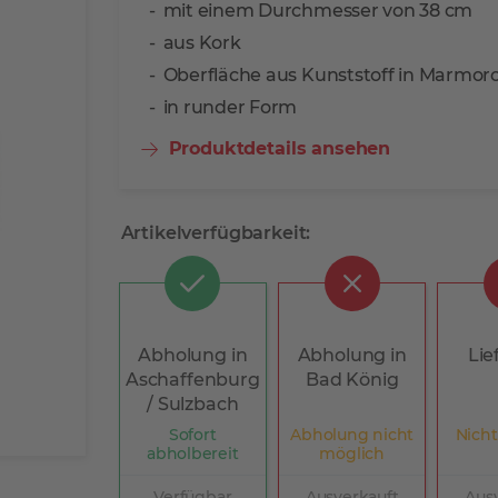
mit einem Durchmesser von 38 cm
aus Kork
Oberfläche aus Kunststoff in Marmor
in runder Form
Produktdetails ansehen
Artikelverfügbarkeit:
Abholung in
Abholung in
Lie
Aschaffenburg
Bad König
/ Sulzbach
Sofort
Abholung nicht
Nicht
abholbereit
möglich
Verfügbar
Ausverkauft
Aus