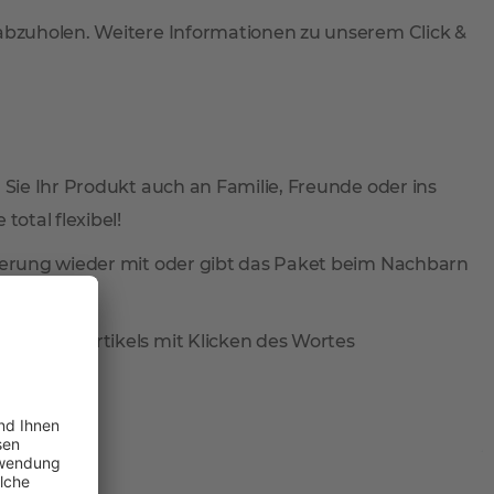
 abzuholen. Weitere Informationen zu unserem Click &
 Sie Ihr Produkt auch an Familie, Freunde oder ins
total flexibel!
ieferung wieder mit oder gibt das Paket beim Nachbarn
reis des Artikels mit Klicken des Wortes