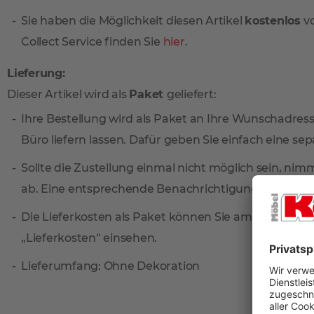
Sie haben die Möglichkeit diesen Artikel
kostenlos
vo
Collect Service finden Sie
hier
.
Lieferung:
Dieser Artikel wird als
Paket
geliefert:
Ihre Bestellung wird als Paket an Ihre Wunschadresse
Büro liefern lassen. Dafür geben Sie einfach eine sep
Sollte die Zustellung einmal nicht möglich sein, ni
ab. Eine entsprechende Benachrichtigungskarte find
Die Lieferkosten als Paket können Sie am einfachste
„Lieferkosten“ einsehen.
Lieferumfang: Ohne Dekoration