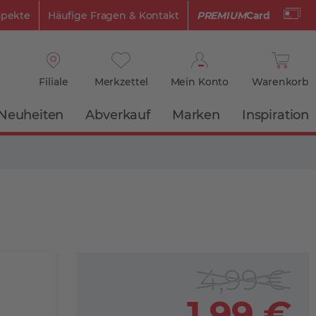
spekte
Häufige Fragen & Kontakt
PREMIUM
Card
Filiale
Merkzettel
Mein Konto
Warenkorb
Neuheiten
Abverkauf
Marken
Inspiration
4,99 €
1,99 €