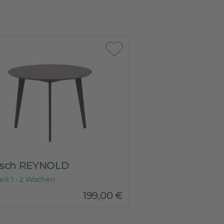
tisch REYNOLD
zeit 1 - 2 Wochen
199
,
00
€