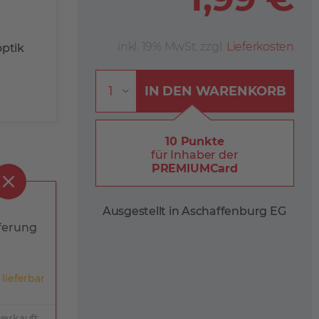
inkl. 19% MwSt. zzgl.
Lieferkosten
optik
IN DEN
WARENKORB
10 Punkte
für Inhaber der
PREMIUMCard
Ausgestellt in Aschaffenburg EG
ferung
 lieferbar
verkauft