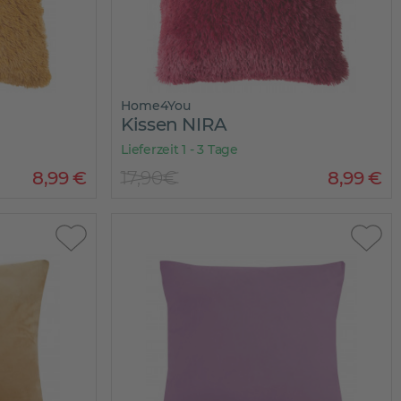
Home4You
Kissen NIRA
Lieferzeit 1 - 3 Tage
8
,
99
€
17,90€
8
,
99
€