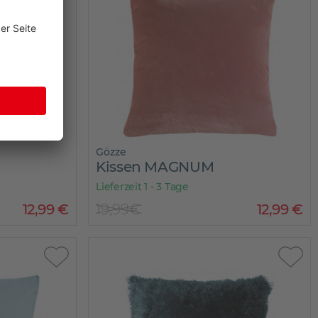
Gözze
Kissen MAGNUM
Lieferzeit 1 - 3 Tage
12
,
99
€
19,99€
12
,
99
€