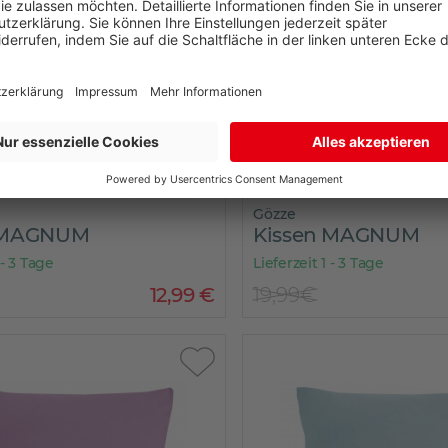
Gözze
 MAGNUM
Kissen MAGNUM
 - 3 Tage
Lieferzeit 1 - 3 Tage
12
,
99
€
19,99€