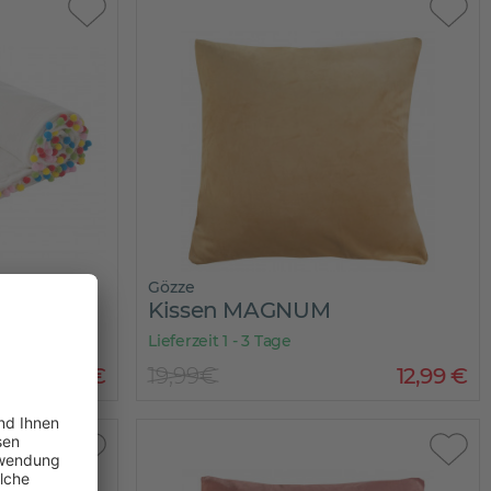
Gözze
OM
Kissen MAGNUM
Lieferzeit 1 - 3 Tage
12
,
99
€
19,99€
12
,
99
€