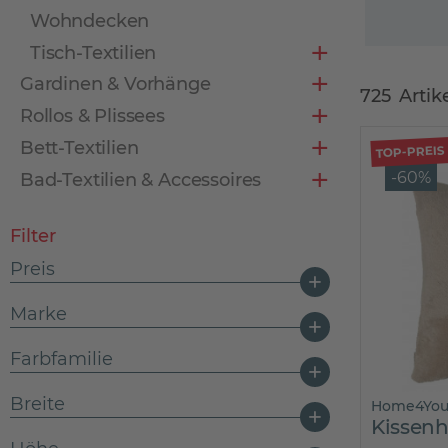
Wohndecken
Tisch-Textilien
Gardinen & Vorhänge
725
Artik
Rollos & Plissees
Bett-Textilien
TOP-PREIS
-60%
Bad-Textilien & Accessoires
Filter
Preis
Marke
von
1,29 €
bis
149,00 €
ASA Selection
Farbfamilie
bugatti
Beige
Breite
casa NOVA
Home4Yo
Kissen
Blau
Cinque