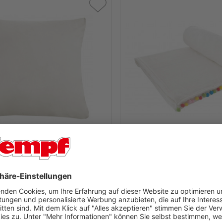
hülle MAGNUM
Plaid BABY POMP
 - 3 Tage
Lieferzeit 1 - 3 Tage
7
,
99
€
26,90€