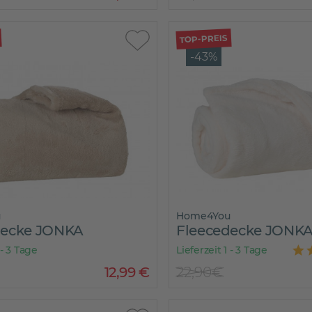
TOP-PREIS
-43%
u
Home4You
decke JONKA
Fleecedecke JONK
 - 3 Tage
Lieferzeit 1 - 3 Tage
12
,
99
€
22,90€