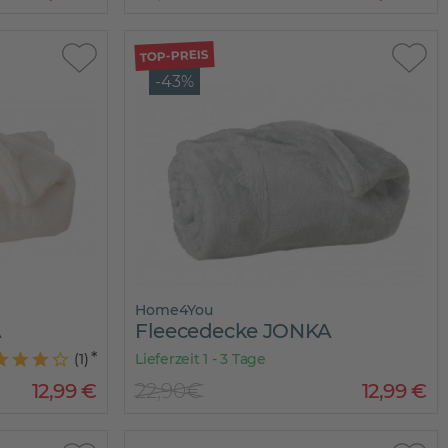
TOP-PREIS
-43%
Home4You
A
Fleecedecke JONKA
(
1
)
Lieferzeit 1 - 3 Tage
12
,
99
€
22,90€
12
,
99
€