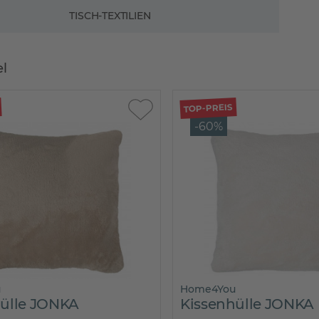
TISCH-TEXTILIEN
el
TOP-PREIS
-60%
u
Home4You
hülle JONKA
Kissenhülle JONKA