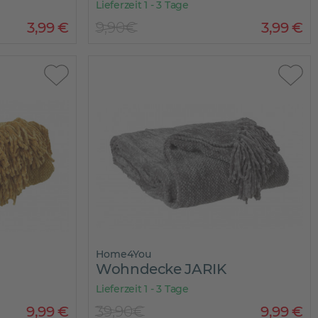
Lieferzeit 1 - 3 Tage
3
,
99
€
9,90€
3
,
99
€
Home4You
Wohndecke JARIK
Lieferzeit 1 - 3 Tage
9
,
99
€
39,90€
9
,
99
€