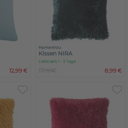
Home4You
Kissen NIRA
Lieferzeit 1 - 3 Tage
12
,
99
€
17,90€
8
,
99
€