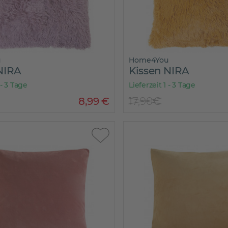
u
Home4You
NIRA
Kissen NIRA
 - 3 Tage
Lieferzeit 1 - 3 Tage
8
,
99
€
17,90€