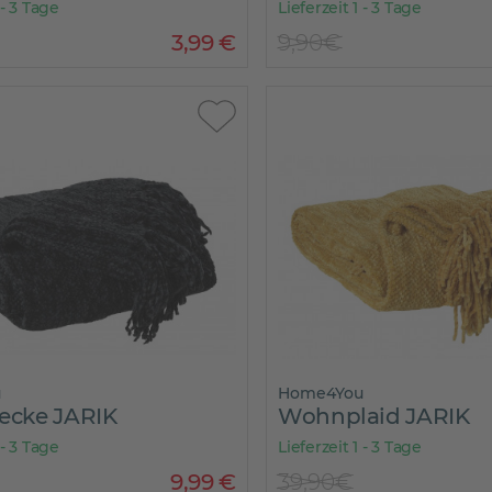
 - 3 Tage
Lieferzeit 1 - 3 Tage
3
,
99
€
9,90€
u
Home4You
cke JARIK
Wohnplaid JARIK
 - 3 Tage
Lieferzeit 1 - 3 Tage
9
,
99
€
39,90€