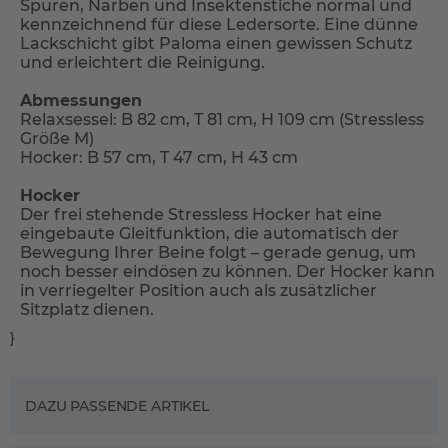
Spuren, Narben und Insektenstiche normal und
kennzeichnend für diese Ledersorte. Eine dünne
Lackschicht gibt Paloma einen gewissen Schutz
und erleichtert die Reinigung.
Abmessungen
Relaxsessel: B 82 cm, T 81 cm, H 109 cm (Stressless
Größe M)
Hocker: B 57 cm, T 47 cm, H 43 cm
Hocker
Der frei stehende Stressless Hocker hat eine
eingebaute Gleitfunktion, die automatisch der
Bewegung Ihrer Beine folgt – gerade genug, um
noch besser eindösen zu können. Der Hocker kann
in verriegelter Position auch als zusätzlicher
Sitzplatz dienen.
}
DAZU PASSENDE ARTIKEL