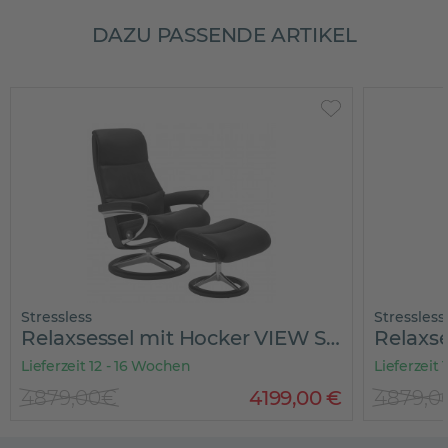
DAZU PASSENDE ARTIKEL
Stressless
Stressless
Relaxsessel mit Hocker VIEW SIGNATURE
Lieferzeit 12 - 16 Wochen
Lieferzeit
4879,00€
4199
,
00
€
4879,0