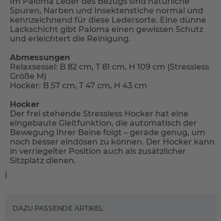
Im Paloma Leder des Bezugs sind natürliche
Spuren, Narben und Insektenstiche normal und
kennzeichnend für diese Ledersorte. Eine dünne
Lackschicht gibt Paloma einen gewissen Schutz
und erleichtert die Reinigung.
Abmessungen
Relaxsessel: B 82 cm, T 81 cm, H 109 cm (Stressless
Größe M)
Hocker: B 57 cm, T 47 cm, H 43 cm
Hocker
Der frei stehende Stressless Hocker hat eine
eingebaute Gleitfunktion, die automatisch der
Bewegung Ihrer Beine folgt – gerade genug, um
noch besser eindösen zu können. Der Hocker kann
in verriegelter Position auch als zusätzlicher
Sitzplatz dienen.
}
DAZU PASSENDE ARTIKEL