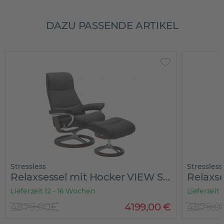
DAZU PASSENDE ARTIKEL
Stressless
Stressless
Relaxsessel mit Hocker VIEW SIGNATURE
Lieferzeit 12 - 16 Wochen
Lieferzeit
4879,00€
4199
,
00
€
4879,0