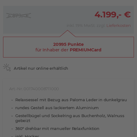
4.199,- €
4.879,- €
inkl. 19% MwSt. zzgl.
Lieferkosten
20995 Punkte
für Inhaber der
PREMIUMCard
Artikel nur online erhältlich
Art.-Nr. 001740008711000
Relaxsessel mit Bezug aus Paloma Leder in dunkelgrau
rundes Gestell aus lackiertem Aluminium
Gestellbügel und Sockelring aus Buchenholz, Walnuss
gebeizt
360° drehbar mit manueller Relaxfunktion
inkl. Hocker