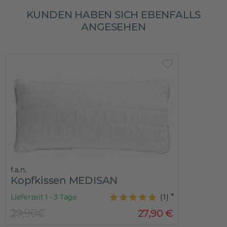
KUNDEN HABEN SICH EBENFALLS
ANGESEHEN
f.a.n.
Kopfkissen MEDISAN
Lieferzeit 1 - 3 Tage
(
1
)
29,90€
27
,
90
€