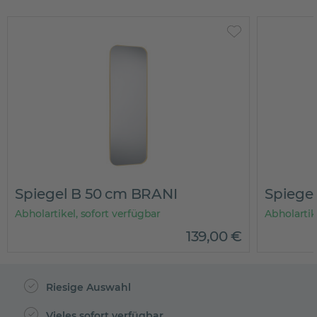
Spiegel B 50 cm BRANI
Spiege
Abholartikel, sofort verfügbar
Abholartik
139
,
00
€
Riesige Auswahl
Vieles sofort verfügbar