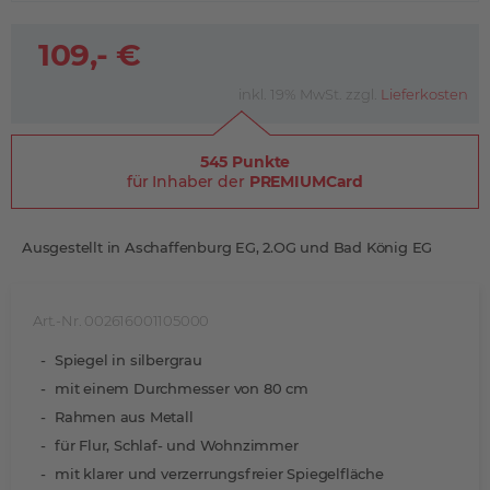
109,- €
inkl. 19% MwSt. zzgl.
Lieferkosten
545 Punkte
für Inhaber der
PREMIUMCard
Ausgestellt in Aschaffenburg EG, 2.OG und Bad König EG
Art.-Nr. 002616001105000
Spiegel in silbergrau
mit einem Durchmesser von 80 cm
Rahmen aus Metall
für Flur, Schlaf- und Wohnzimmer
mit klarer und verzerrungsfreier Spiegelfläche