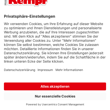
Ihre E-Mail-Adresse
ONLINE-ZAHLUNGSARTEN
Rechnung
Ratenkauf
Lastschrift
Vorkasse
SERVICEPARTNER