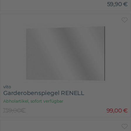
59
,
90
€
vito
Garderobenspiegel RENELL
Abholartikel, sofort verfügbar
159,00€
99
,
00
€