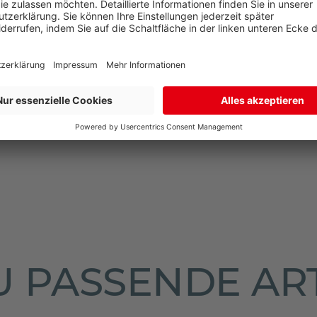
N
NEN
 PASSENDE AR