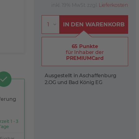
inkl. 19% MwSt. zzgl.
Lieferkosten
IN DEN
WARENKORB
65 Punkte
für Inhaber der
PREMIUMCard
Ausgestellt in Aschaffenburg
2.OG und Bad König EG
ferung
rzeit 1 - 3
Tage
rfügbar