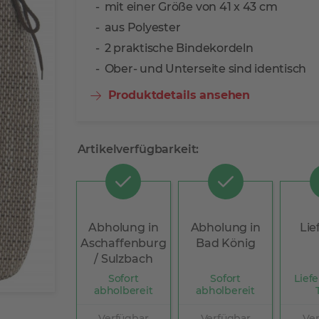
mit einer Größe von 41 x 43 cm
aus Polyester
2 praktische Bindekordeln
Ober- und Unterseite sind identisch
Produktdetails ansehen
Artikelverfügbarkeit:
Abholung in
Abholung in
Lie
Aschaffenburg
Bad König
/ Sulzbach
Sofort
Sofort
Liefe
abholbereit
abholbereit
Verfügbar
Verfügbar
Ve