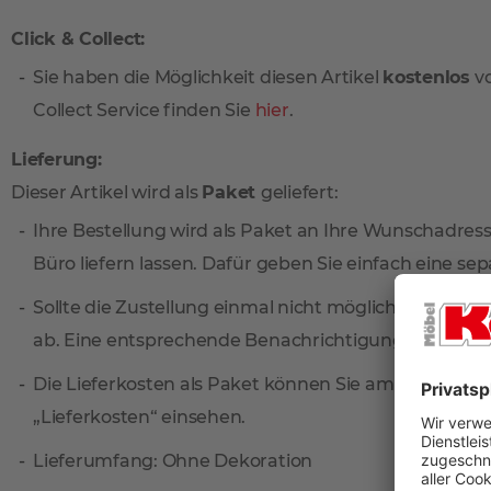
Click & Collect:
Sie haben die Möglichkeit diesen Artikel
kostenlos
vo
Collect Service finden Sie
hier
.
Lieferung:
Dieser Artikel wird als
Paket
geliefert:
Ihre Bestellung wird als Paket an Ihre Wunschadresse
Büro liefern lassen. Dafür geben Sie einfach eine sep
Sollte die Zustellung einmal nicht möglich sein, ni
ab. Eine entsprechende Benachrichtigungskarte find
Die Lieferkosten als Paket können Sie am einfachste
„Lieferkosten“ einsehen.
Lieferumfang: Ohne Dekoration