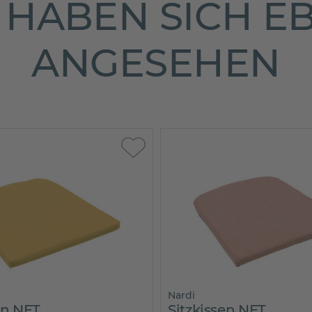
HABEN SICH E
ANGESEHEN
Nardi
en NET
Sitzkissen NET