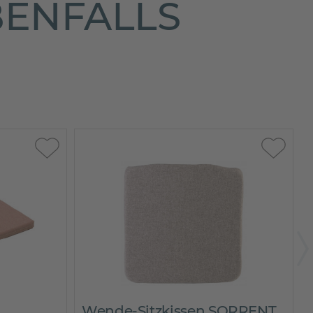
BENFALLS
Wende-Sitzkissen SORRENT