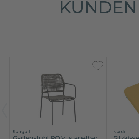
KUNDEN 
Sungörl
Nardi
Gartenstuhl ROM, stapelbar
Sitzkiss