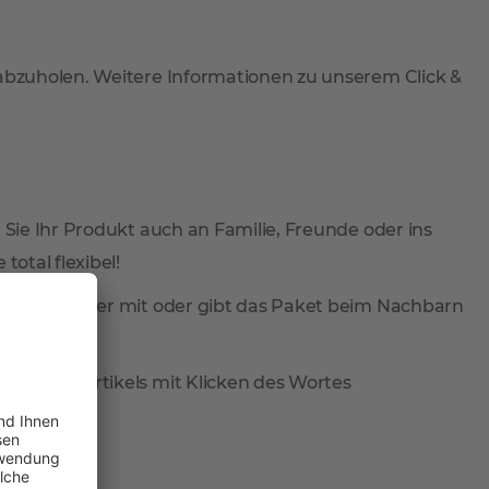
 abzuholen. Weitere Informationen zu unserem Click &
 Sie Ihr Produkt auch an Familie, Freunde oder ins
total flexibel!
ieferung wieder mit oder gibt das Paket beim Nachbarn
reis des Artikels mit Klicken des Wortes