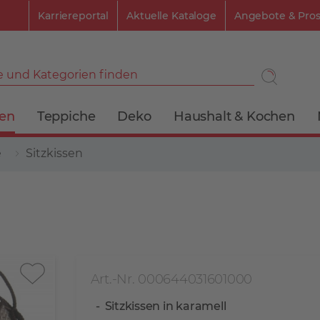
Karriereportal
Aktuelle Kataloge
Angebote & Pro
 und Kategorien finden
ien
Teppiche
Deko
Haushalt & Kochen
e
Sitzkissen
Art.-Nr. 000644031601000
Sitzkissen in karamell