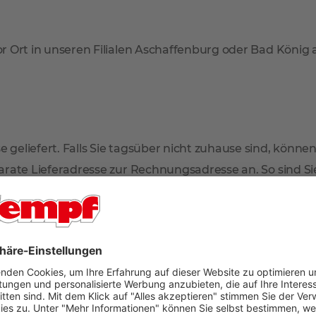
r Ort in unseren Filialen Aschaffenburg oder Bad König
 geliefert. Falls Sie tagsüber nicht zuhause sind, können
arate Lieferadresse zur Rechnungsadresse an. So sind Sie 
mmt der Paketdienstleister Ihr Produkt zur erneuten Anl
en Sie dann in Ihrem Briefkasten.
n im oberen Bereich der Artikelseite unter dem Verkaufsp