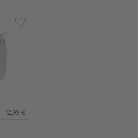
12
,
99
€