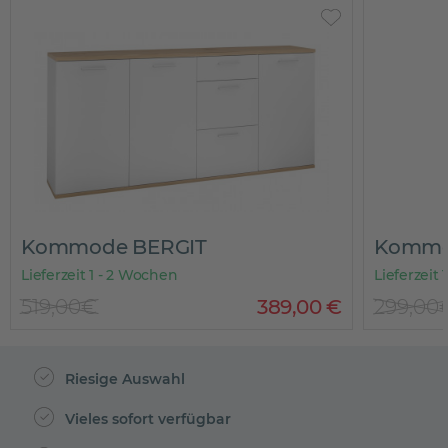
Kommode BERGIT
Kommo
Lieferzeit 1 - 2 Wochen
Lieferzeit
519,00€
389
,
00
€
299,00
Riesige Auswahl
Vieles sofort verfügbar