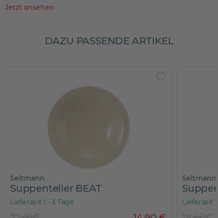
Jetzt ansehen
DAZU PASSENDE ARTIKEL
Seltmann
Seltmann
Suppenteller BEAT
Suppen
Lieferzeit 1 - 3 Tage
Lieferzeit 
22,10€
14
,
90
€
18,50€