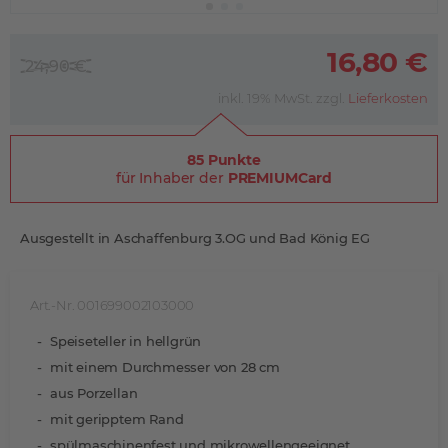
16,80 €
24,90 €
inkl. 19% MwSt. zzgl.
Lieferkosten
85 Punkte
für Inhaber der
PREMIUMCard
Ausgestellt in Aschaffenburg 3.OG und Bad König EG
Art.-Nr. 001699002103000
Speiseteller in hellgrün
mit einem Durchmesser von 28 cm
aus Porzellan
mit geripptem Rand
spülmaschinenfest und mikrowellengeeignet