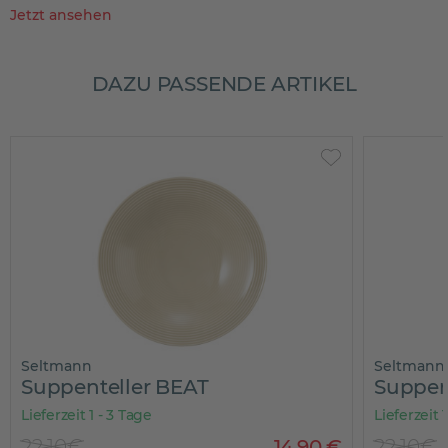
Jetzt ansehen
DAZU PASSENDE ARTIKEL
Seltmann
Seltmann
Suppenteller BEAT
Suppen
Lieferzeit 1 - 3 Tage
Lieferzeit 
22,10€
14
,
90
€
22,10€