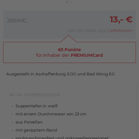
13,- €
18,50 €
inkl. 19% MwSt. zzgl.
Lieferkosten
65 Punkte
für Inhaber der
PREMIUMCard
Ausgestellt in Aschaffenburg 3.OG und Bad König EG
Art.-Nr. 001699002021000
Suppenteller in weiß
mit einem Durchmesser von 23 cm
aus Porzellan
mit geripptem Rand
spülmaschinenfest und mikrowellengeeignet