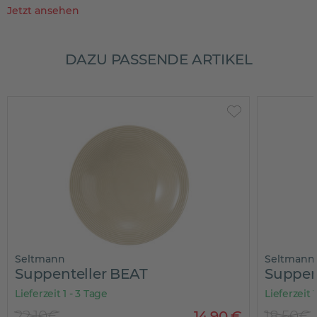
Jetzt ansehen
DAZU PASSENDE ARTIKEL
Seltmann
Seltmann
Suppenteller BEAT
Suppen
Lieferzeit 1 - 3 Tage
Lieferzeit 
22,10€
14
,
90
€
18,50€