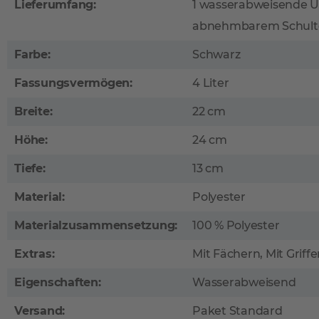
Lieferumfang:
1 wasserabweisende 
abnehmbarem Schult
Farbe:
Schwarz
Fassungsvermögen:
4 Liter
Breite:
22 cm
Höhe:
24 cm
Tiefe:
13 cm
Material:
Polyester
Materialzusammensetzung:
100 % Polyester
Extras:
Mit Fächern, Mit Griff
Eigenschaften:
Wasserabweisend
Versand:
Paket Standard