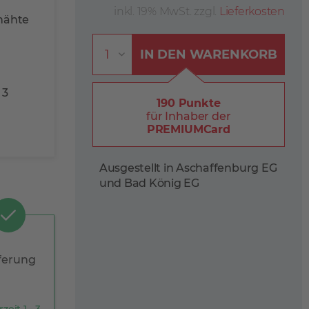
inkl. 19% MwSt. zzgl.
Lieferkosten
nähte
IN DEN
WARENKORB
 3
190 Punkte
für Inhaber der
PREMIUMCard
Ausgestellt in Aschaffenburg EG
und Bad König EG
ferung