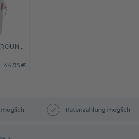
Umhängetasche ALLROUNDER CROSS TWIST SKY ROSE
44
,
95
€
 möglich
Ratenzahlung möglich