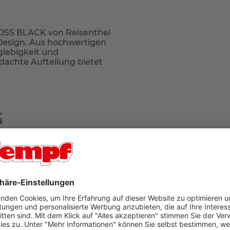
OSS BLACK von Reisenthel
 Design. Aus hochwertigen
glebigkeit und
dachte Aufteilung bietet
G
r Ort in unseren Filialen Aschaffenburg oder Bad König