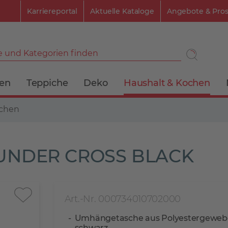
Karriereportal
Aktuelle Kataloge
Angebote & Pro
 und Kategorien finden
ien
Teppiche
Deko
Haushalt & Kochen
schen
UNDER CROSS BLACK
Art.-Nr. 000734010702000
Umhängetasche aus Polyestergewebe
schwarz