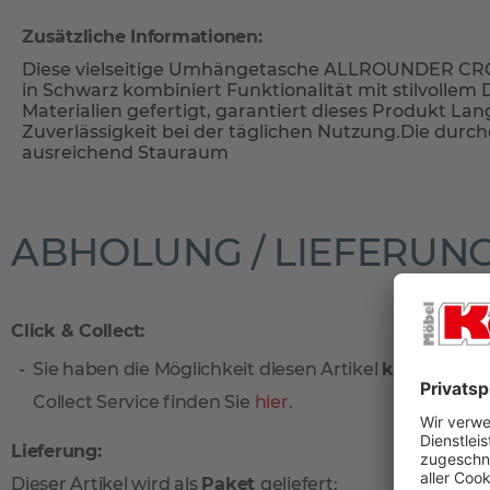
Zusätzliche Informationen:
Diese vielseitige Umhängetasche ALLROUNDER CR
in Schwarz kombiniert Funktionalität mit stilvollem
Materialien gefertigt, garantiert dieses Produkt Lan
Zuverlässigkeit bei der täglichen Nutzung.Die durch
ausreichend Stauraum
ABHOLUNG / LIEFERUN
Click & Collect:
Sie haben die Möglichkeit diesen Artikel
kostenlos
vo
Collect Service finden Sie
hier
.
Lieferung:
Dieser Artikel wird als
Paket
geliefert: