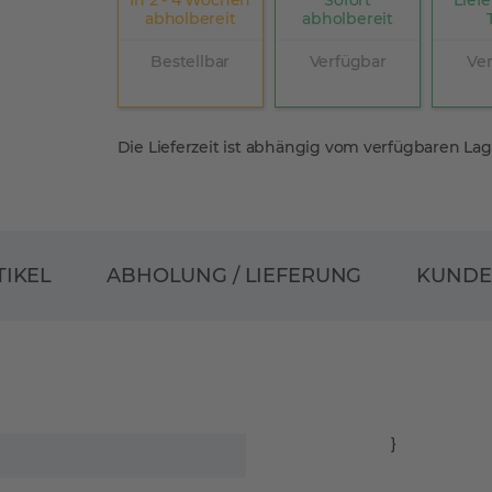
In 2 - 4 Wochen
Sofort
Liefe
abholbereit
abholbereit
Bestellbar
Verfügbar
Ve
Die Lieferzeit ist abhängig vom verfügbaren La
ABHOLUNG / LIEFERUNG
TIKEL
KUND
}