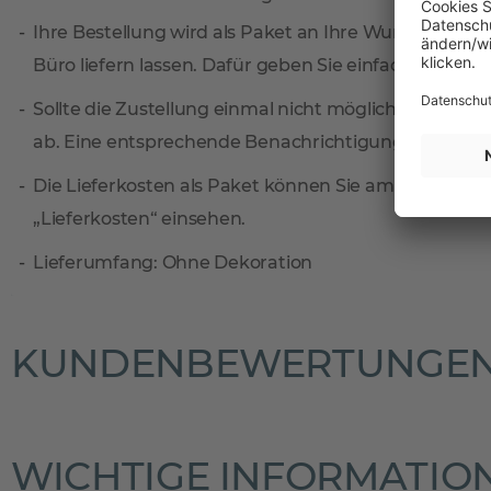
Ihre Bestellung wird als Paket an Ihre Wunschadresse
Büro liefern lassen. Dafür geben Sie einfach eine sep
Sollte die Zustellung einmal nicht möglich sein, ni
ab. Eine entsprechende Benachrichtigungskarte find
Die Lieferkosten als Paket können Sie am einfachste
„Lieferkosten“ einsehen.
Lieferumfang: Ohne Dekoration
KUNDENBEWERTUNGE
WICHTIGE INFORMATIO