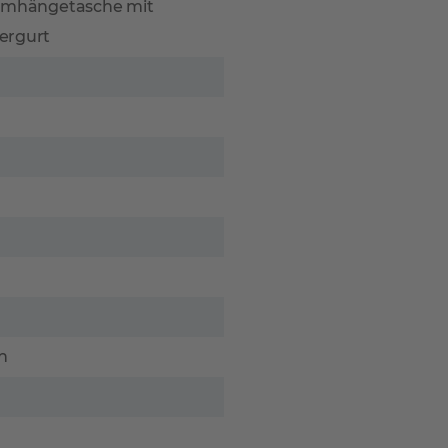
Umhängetasche mit
ergurt
en