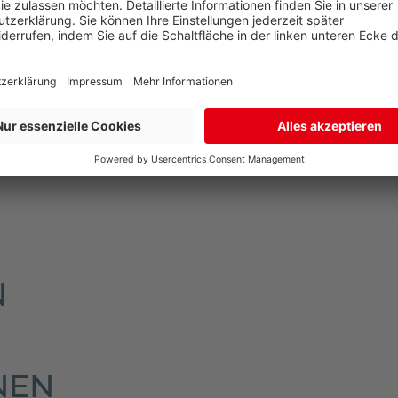
 geliefert. Falls Sie tagsüber nicht zuhause sind, können
arate Lieferadresse zur Rechnungsadresse an. So sind Sie 
mmt der Paketdienstleister Ihr Produkt zur erneuten Anl
en Sie dann in Ihrem Briefkasten.
n im oberen Bereich der Artikelseite unter dem Verkaufsp
N
NEN