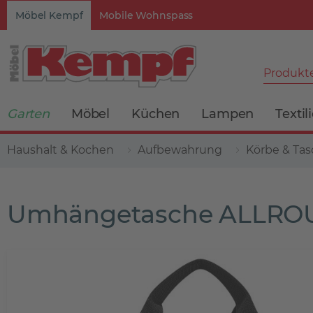
Möbel Kempf
Mobile Wohnspass
Produkte
Garten
Möbel
Küchen
Lampen
Textil
Haushalt & Kochen
Aufbewahrung
Körbe & Ta
Umhängetasche ALLRO