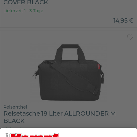
COVER BLACK
Lieferzeit 1 - 3 Tage
14
,
95
€
Reisenthel
Reisetasche 18 Liter ALLROUNDER M
BLACK
Lieferzeit 1 - 3 Tage