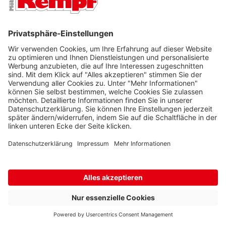
42
,
95
€
Riesige Auswahl
Vieles sofort verfügbar
Kostenlose Abholung möglich
Ratenzahlung möglich
IMMER AUF DEM LAUFENDEN -
AKTUELLE AKTIONEN, MÖBELTRENDS &
WOHNIDEEN
10 € Willkommens-Rabatt