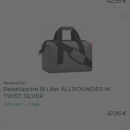
42
,
95
€
Reisenthel
Reisetasche 18 Liter ALLROUNDER M
TWIST SILVER
Lieferzeit 1 - 3 Tage
47
,
95
€