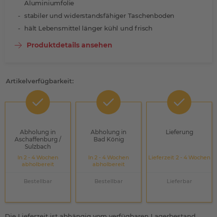
Aluminiumfolie
stabiler und widerstandsfähiger Taschenboden
hält Lebensmittel länger kühl und frisch
Produktdetails ansehen
Artikelverfügbarkeit:
Abholung in
Abholung in
Lieferung
Aschaffenburg /
Bad König
Sulzbach
In 2 - 4 Wochen
In 2 - 4 Wochen
Lieferzeit 2 - 4 Wochen
abholbereit
abholbereit
Bestellbar
Bestellbar
Lieferbar
Die Lieferzeit ist abhängig vom verfügbaren Lagerbestand.