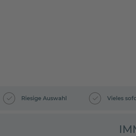
Riesige Auswahl
Vieles sof
IM