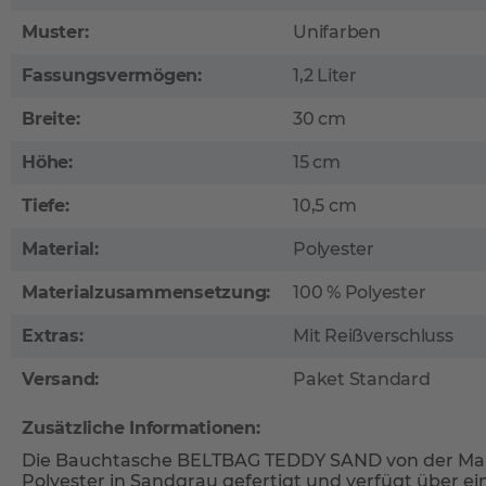
Muster:
Unifarben
Fassungsvermögen:
1,2 Liter
Breite:
30 cm
Höhe:
15 cm
Tiefe:
10,5 cm
Material:
Polyester
Materialzusammensetzung:
100 % Polyester
Extras:
Mit Reißverschluss
Versand:
Paket Standard
Zusätzliche Informationen:
Die Bauchtasche BELTBAG TEDDY SAND von der Mark
Polyester in Sandgrau gefertigt und verfügt über 