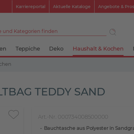
Karriereportal
Aktuelle Kataloge
Angebote & Pro
 und Kategorien finden
ien
Teppiche
Deko
Haushalt & Kochen
schen
BELTBAG TEDDY SAND
Art.-Nr. 000734008500000
Bauchtasche aus Polyester in Sandgr