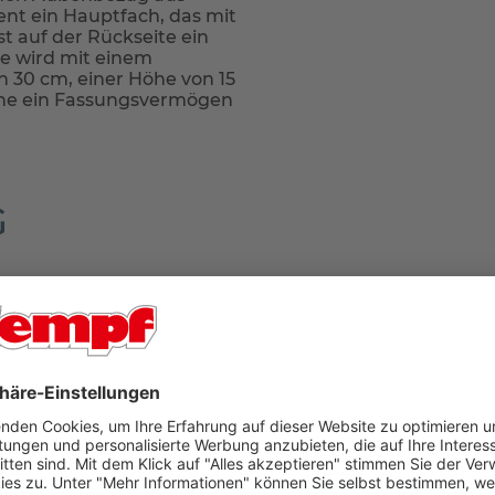
nt ein Hauptfach, das mit
t auf der Rückseite ein
he wird mit einem
on 30 cm, einer Höhe von 15
sche ein Fassungsvermögen
G
r Ort in unseren Filialen Aschaffenburg oder Bad König
 geliefert. Falls Sie tagsüber nicht zuhause sind, können