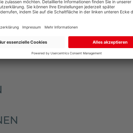
arate Lieferadresse zur Rechnungsadresse an. So sind Sie 
mmt der Paketdienstleister Ihr Produkt zur erneuten Anl
en Sie dann in Ihrem Briefkasten.
n im oberen Bereich der Artikelseite unter dem Verkaufsp
N
NEN