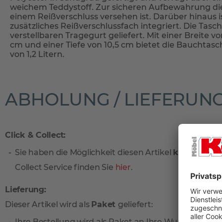
weichem Teddystoff. Zur sicheren Aufbewahrung die
einem Reißverschluss versehen ist. Darüber hinaus is
zusätzliches Reißverschlussfach integriert. Die Tasc
verstellbaren Tragegurt geliefert. Mit einer Breite v
cm und einer Tiefe von 10,5 cm bietet die Bauchta
von 1,2 Litern.
ABHOLUNG / LIEFERUN
Click & Collect:
Sie haben die Möglichkeit diesen Artikel
kostenlos
vo
Collect Service finden Sie
hier
.
Lieferung:
Dieser Artikel wird als
Paket
geliefert:
Ihre Bestellung wird als Paket an Ihre Wunschadresse