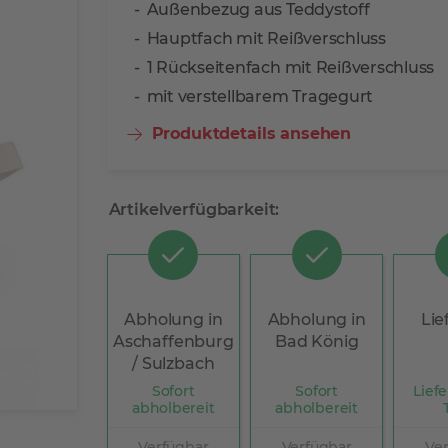
Außenbezug aus Teddystoff
Hauptfach mit Reißverschluss
1 Rückseitenfach mit Reißverschluss
mit verstellbarem Tragegurt
Produktdetails ansehen
Artikelverfügbarkeit:
Abholung in
Abholung in
Lie
Aschaffenburg
Bad König
/ Sulzbach
Sofort
Sofort
Liefe
abholbereit
abholbereit
Verfügbar
Verfügbar
Ve