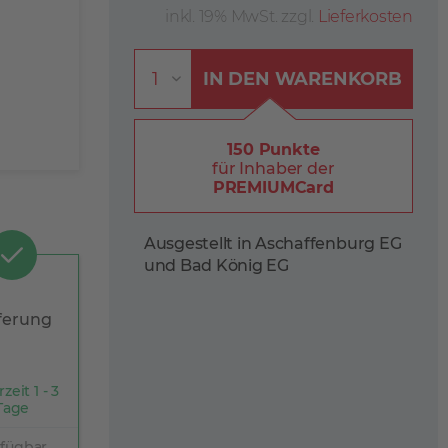
inkl. 19% MwSt. zzgl.
Lieferkosten
IN DEN
WARENKORB
150 Punkte
für Inhaber der
PREMIUMCard
Ausgestellt in Aschaffenburg EG
und Bad König EG
ferung
rzeit 1 - 3
Tage
rfügbar