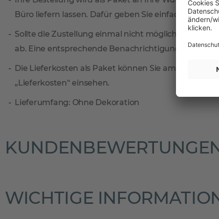
Büro liefern lassen. Dafür geben Sie einfach eine sep
Sollte die Zustellung einmal nicht möglich sein, ni
ab. Eine entsprechende Benachrichtigungskarte find
Die Lieferkosten als Paket können Sie am einfachste
„Lieferkosten“ einsehen.
Lieferumfang: Ohne Dekoration
KUNDENBEWERTUNGE
WICHTIGE INFORMATIO