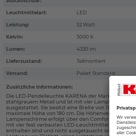
austauschbar:
Leuchtmittelart:
LED
Leistung:
32 Watt
Kelvin:
3000 K
Lumen:
4320 lm
Lieferzustand:
Teilmontiert
Versand:
Paket Standard
Zusätzliche Informationen:
Die LED-Pendelleuchte KARENA der Marke Paul Ne
stahlgrauem Metall und ist mit vier Lampenschirm
ausgestattet. Sie besitzt eine Breite von 110 cm, ein
maximale Höhe von 180 cm. Die Höhenverstellung d
Lampenschirme erfolgt über den Comfort-Lift-Mech
mit vier fest verbauten LED-Leuchtmittel ausgestat
enthalten sind und nicht ausgetauscht werden könn