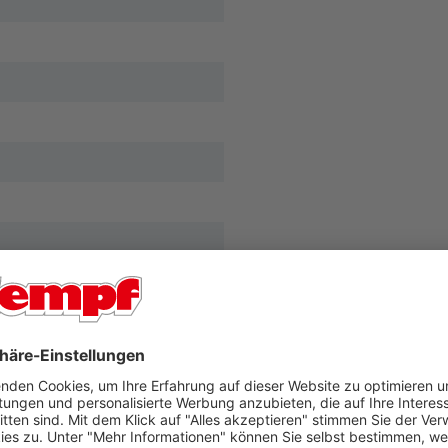
uhaus besteht aus
en aus rauchfarbenem Glas
e Tiefe von 20 cm und eine
er einzelnen
anismus. Die Leuchte ist
tet, die im Lieferumfang
en. Es verfügt über eine