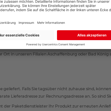
m sowie eine warmweiße
G
r Ort in unseren Filialen Aschaffenburg oder Bad König
 geliefert. Falls Sie tagsüber nicht zuhause sind, können
arate Lieferadresse zur Rechnungsadresse an. So sind Sie 
mmt der Paketdienstleister Ihr Produkt zur erneuten Anl