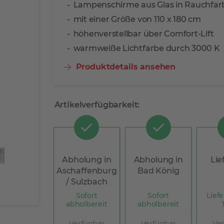
Lampenschirme aus Glas in Rauchfa
mit einer Größe von 110 x 180 cm
höhenverstellbar über Comfort-Lift
warmweiße Lichtfarbe durch 3000 K
Produktdetails ansehen
Artikelverfügbarkeit:
Abholung in
Abholung in
Lie
Aschaffenburg
Bad König
/ Sulzbach
Sofort
Sofort
Liefe
abholbereit
abholbereit
Verfügbar
Verfügbar
Ve