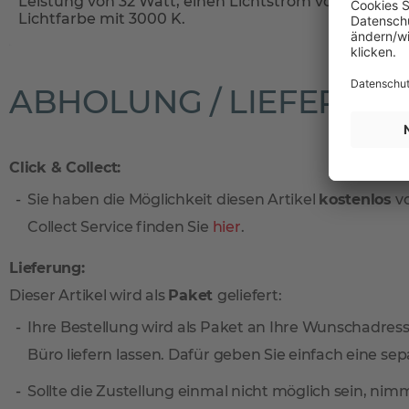
Leistung von 32 Watt, einen Lichtstrom von 4320 l
Lichtfarbe mit 3000 K.
ABHOLUNG / LIEFERUN
Click & Collect:
Sie haben die Möglichkeit diesen Artikel
kostenlos
vo
Collect Service finden Sie
hier
.
Lieferung:
Dieser Artikel wird als
Paket
geliefert:
Ihre Bestellung wird als Paket an Ihre Wunschadresse
Büro liefern lassen. Dafür geben Sie einfach eine sep
Sollte die Zustellung einmal nicht möglich sein, ni