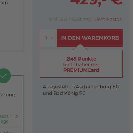
rben
inkl. 19% MwSt. zzgl.
Lieferkosten
IN DEN
WARENKORB
2145 Punkte
für Inhaber der
PREMIUMCard
Ausgestellt in Aschaffenburg EG
und Bad König EG
ferung
rzeit 1 - 3
Tage
rfügbar