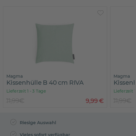
Magma
Magma
Kissenhülle B 40 cm RIVA
Kissen
Lieferzeit 1 - 3 Tage
Lieferzeit 
11,99€
9
,
99
€
11,99€
Riesige Auswahl
Vieles sofort verfügbar