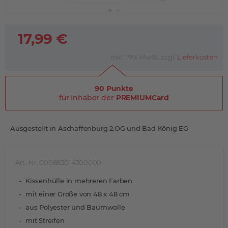
17,99 €
inkl. 19% MwSt. zzgl.
Lieferkosten
90 Punkte
für Inhaber der
PREMIUMCard
Ausgestellt in Aschaffenburg 2.OG und Bad König EG
Art.-Nr. 000883014300000
Kissenhülle in mehreren Farben
mit einer Größe von 48 x 48 cm
aus Polyester und Baumwolle
mit Streifen